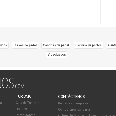
drios
Clases de pádel
Canchas de pádel
Escuela de pilotos
Centr
Videojuegos
TURISMO
CONTÁCTENOS
ia
Guía de Turismo
Registre su empresa
Hoteles
Contáctenos por e-mail
Restaurantes
© 2004-2026 www.boliviaentusmanos.