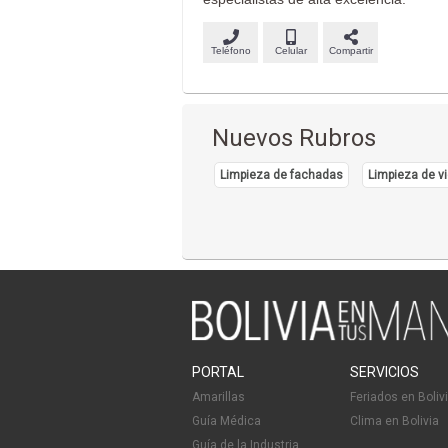
Teléfono
Celular
Compartir
Nuevos Rubros
Limpieza de fachadas
Limpieza de vi
PORTAL
SERVICIOS
Amarillas
Feriados en Boliv
Guía Médica
Clima en Bolivia
Guía de la Industria