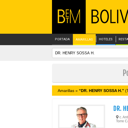
PORTADA
HOTELES
REST
AMARILLAS
P
Amarillas »
“DR. HENRY SOSSA H.”
(T
DR. H
c. Ant
Torre 