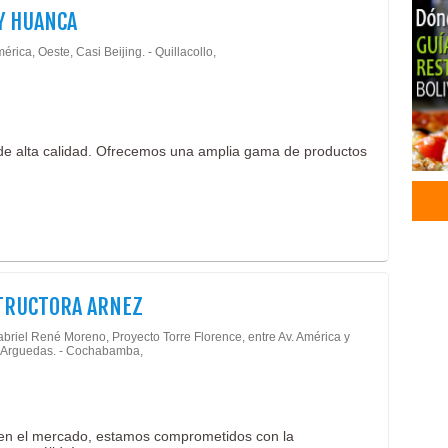
Y HUANCA
Ciru
Méd
érica, Oeste, Casi Beijing. - Quillacollo,
Prof
Cons
Empr
Cons
de alta calidad. Ofrecemos una amplia gama de productos
Cons
Edif
Salu
TRUCTORA ARNEZ
abriel René Moreno, Proyecto Torre Florence, entre Av. América y
 Arguedas. - Cochabamba,
 en el mercado, estamos comprometidos con la