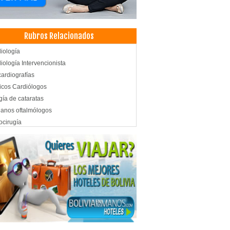
Rubros Relacionados
iología
iología Intervencionista
ardiografías
cos Cardiólogos
gía de cataratas
janos oftalmólogos
ocirugía
cos Oftalmólogos
lmología
istas
istas
odoncia
icos Odontólogos
doncia
tología
ultorio Dental