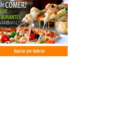
jano dental
icos Reumatólogos
esionales
tructoras
esas de Construcción
trucciones
trucción de Edificios
icaciones
Buscar por Rubros
d: Hospitales