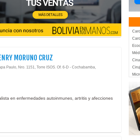
Card
Card
Ecoc
Médi
HENRY MORUNO CRUZ
Ciru
apa Paulo, Nro. 1151, Torre ISOS. Of. 6-D - Cochabamba,
Ciru
Micr
Médi
Ofta
Ocul
ista en enfermedades autoinmunes, artritis y afecciones
Dent
End
Méd
Orto
Odon
Cons