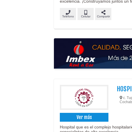
excelencia. ¡Construyamos juntos un fu
Teléfono
Celular
Compartir
HOSPI
c. Tu
Cochab
Ver más
Hospital que es el complejo hospital
especialistas de alta excelencia.