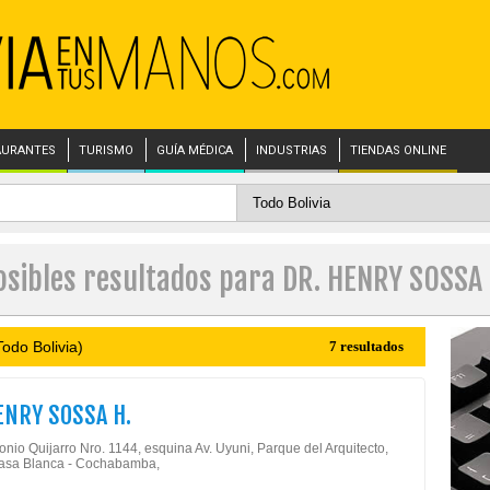
AURANTES
TURISMO
GUÍA MÉDICA
INDUSTRIAS
TIENDAS ONLINE
osibles resultados para DR. HENRY SOSSA 
odo Bolivia)
7 resultados
ENRY SOSSA H.
onio Quijarro Nro. 1144, esquina Av. Uyuni, Parque del Arquitecto,
Casa Blanca - Cochabamba,