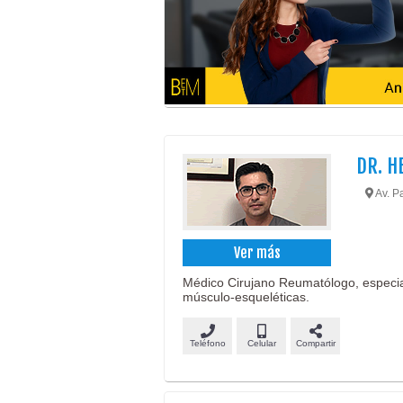
DR. 
Av. P
Ver más
Médico Cirujano Reumatólogo, especial
músculo-esqueléticas.
Teléfono
Celular
Compartir