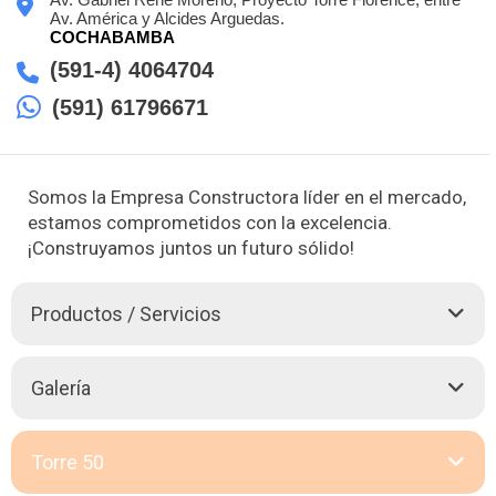
Av. América y Alcides Arguedas.
COCHABAMBA
(591-4) 4064704
(591) 61796671
Somos la Empresa Constructora líder en el mercado,
estamos comprometidos con la excelencia.
¡Construyamos juntos un futuro sólido!
Productos / Servicios
¡Bienvenidos a Constructora Arnez, la referencia en
Galería
construcción en Cochabamba y el exterior! Nuestra empresa
cuenta con una trayectoria impecable en el sector, avalada por
la construcción de emblemáticos edificios, actualmente
Torre 50
contamos con más de una docena de proyectos en
construcción. Nos enorgullecemos de entregar obras de