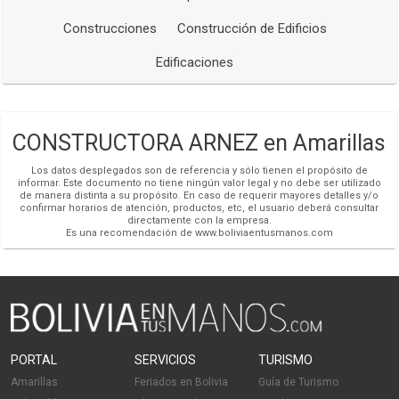
Gerente Financiero
Construcciones
Construcción de Edificios
Redes Sociales
Edificaciones
Adriana Arnez
Gerente Inmobiliaria
Enviar mensaje
CONSTRUCTORA ARNEZ en Amarillas
María Fernanda Echeverría V.
Los datos desplegados son de referencia y sólo tienen el propósito de
informar. Este documento no tiene ningún valor legal y no debe ser utilizado
Ejecutiva de Ventas
de manera distinta a su propósito. En caso de requerir mayores detalles y/o
confirmar horarios de atención, productos, etc, el usuario deberá consultar
directamente con la empresa.
Enviar mensaje
Es una recomendación de www.boliviaentusmanos.com
Jackeline Olguín
Ejecutiva de Ventas
Enviar mensaje
PORTAL
SERVICIOS
TURISMO
Amarillas
Feriados en Bolivia
Guía de Turismo
Paola Gonzáles