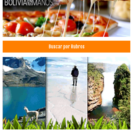
Centros de Capacitación
Limpieza Dental
Odontología
Clínica Dental
Clínicas Odontológicas
Buscar por Rubros
Implantes dentales