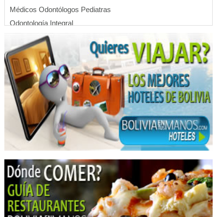
Médicos Odontólogos Pediatras
Odontología Integral
Odontología Estética
Odontopediatría
Consultorio Dental
Ortodoncia
Radiólogo Dental
Radiografías Dentales
Radiodiagnóstico
Centro Radiológico Dental
Insumos Dentales
Médicos Odontólogos
Botox
Implantología Dental
Periodoncia
Cursos