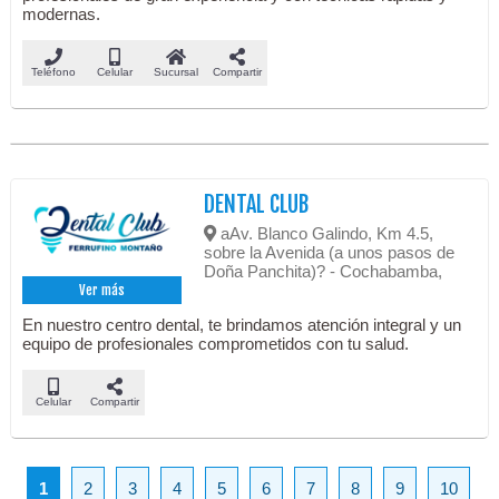
modernas.
Teléfono
Celular
Sucursal
Compartir
DENTAL CLUB
aAv. Blanco Galindo, Km 4.5,
sobre la Avenida (a unos pasos de
Doña Panchita)? - Cochabamba,
Ver más
En nuestro centro dental, te brindamos atención integral y un
equipo de profesionales comprometidos con tu salud.
Celular
Compartir
1
2
3
4
5
6
7
8
9
10