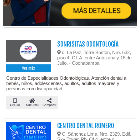
SONRISITAS ODONTOLOGÍA
c. La Paz, Torre Boston, Nro. 632,
piso 4, Of. A, entre Antezana y 16 de
Julio. - Cochabamba,
Ver más
Centro de Especialidades Odontológicas. Atención dental a
bebés, niños, adolescentes, adultos, adultos mayores y
personas con discapacidad.
Celular
Sucursal
Compartir
CENTRO DENTAL ROMERO
C. Sánchez Lima, Nro. 2329, Edif.
Sky Tower, Pb, Of.4, entre c.