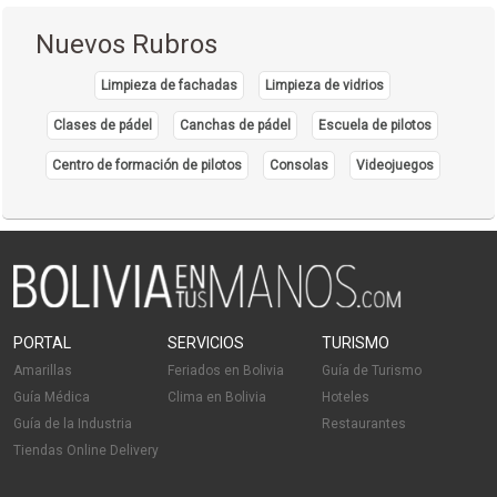
Nuevos Rubros
Limpieza de fachadas
Limpieza de vidrios
Clases de pádel
Canchas de pádel
Escuela de pilotos
Centro de formación de pilotos
Consolas
Videojuegos
PORTAL
SERVICIOS
TURISMO
Amarillas
Feriados en Bolivia
Guía de Turismo
Guía Médica
Clima en Bolivia
Hoteles
Guía de la Industria
Restaurantes
Tiendas Online Delivery