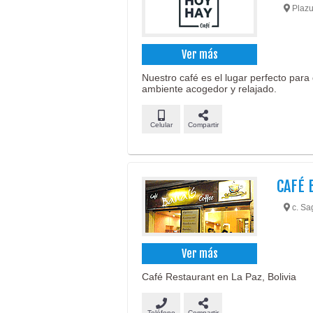
Plazu
Ver más
Nuestro café es el lugar perfecto para 
ambiente acogedor y relajado.
Celular
Compartir
CAFÉ 
c. Sa
Ver más
Café Restaurant en La Paz, Bolivia
Teléfono
Compartir