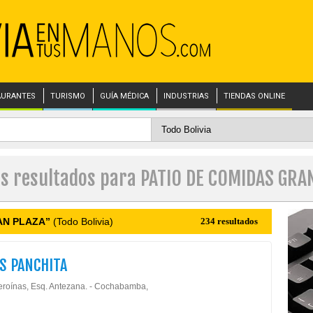
AURANTES
TURISMO
GUÍA MÉDICA
INDUSTRIAS
TIENDAS ONLINE
es resultados para PATIO DE COMIDAS GRA
AN PLAZA”
(Todo Bolivia)
234 resultados
S PANCHITA
eroínas, Esq. Antezana. - Cochabamba,