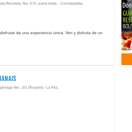
ela Recoleta, Nro. 575, acera oeste. - Cochabamba,
Cer
Piso
Poll
Cent
disfrutar de una experiencia única. Ven y disfruta de un
Mus
BANAIS
gárnaga Nro. 161 (Rosario) - La Paz,