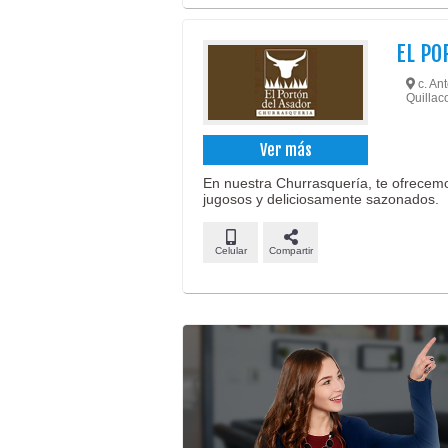
EL PO
c. Ant
Quillaco
Ver más
En nuestra Churrasquería, te ofrecemos
jugosos y deliciosamente sazonados.
Celular
Compartir