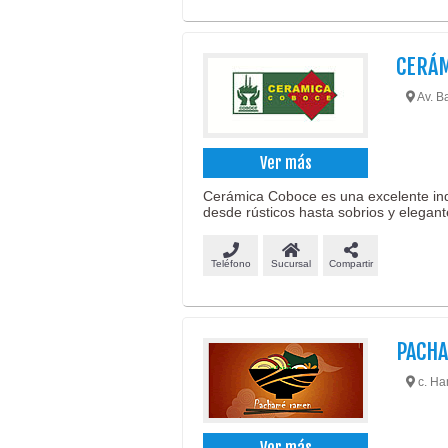
CERÁM
Av. B
Ver más
Cerámica Coboce es una excelente indu
desde rústicos hasta sobrios y elegant
Teléfono
Sucursal
Compartir
PACH
c. Ha
Ver más