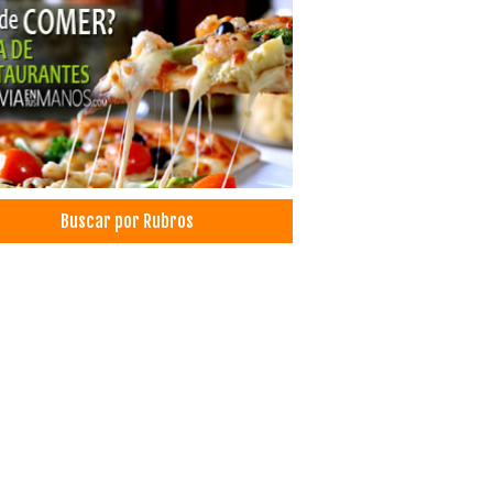
ámica
s Cerámicos
os a la brasa
ros Culturales
eos
Buscar por Rubros