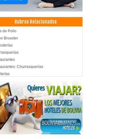
Rubros Relacionados
as de Pollo
os Broaster
sterías
rasquerías
aurantes
aurantes: Churrasquerías
terías
és
elerías
aurantes: Comida Internacional
tronomía
icios de Gastronomía
illos
icas de Ladrillos
illos: Comercialización y Ventas
riales de Construcción