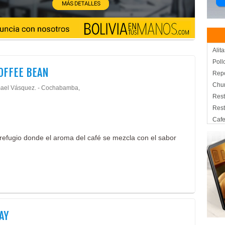
Alit
Poll
OFFEE BEAN
Repo
Chur
mael Vásquez. - Cochabamba,
Rest
Rest
Cafe
Caf
 refugio donde el aroma del café se mezcla con el sabor
Past
Rest
Gas
Serv
Ladr
Fábr
Ladr
AY
Mate