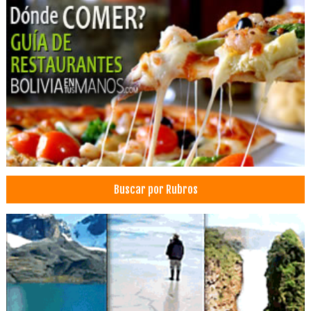
Café
Pasteleria para Diabebéticos
Cafeterías
Tortas
Bocaditos
Empanadas
Confiterías
Odontología Integral
Odontología Estética
Buscar por Rubros
Odontopediatría
Odontología
Riego Tecnificado
Riego Convencional
Sistemas de Riego
Equipos de riego
Riego por Goteo