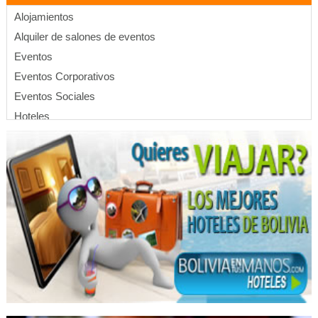
Alojamientos
Alquiler de salones de eventos
Eventos
Eventos Corporativos
Eventos Sociales
Hoteles
Hospedajes
Hotelería
Fundiciones
Ingeniería de instalaciones
Maquinaría Pesada
Tornos
Pastelerías
Reposterías
Panaderías y Pastelerías
Cafés