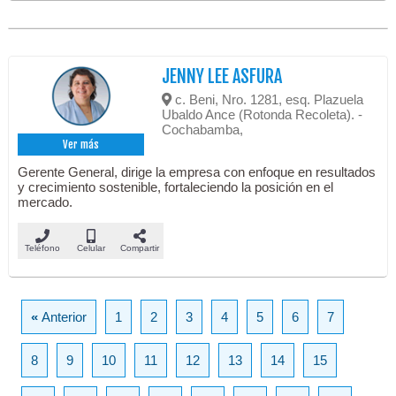
JENNY LEE ASFURA
c. Beni, Nro. 1281, esq. Plazuela
Ubaldo Ance (Rotonda Recoleta). -
Cochabamba,
Ver más
Gerente General, dirige la empresa con enfoque en resultados
y crecimiento sostenible, fortaleciendo la posición en el
mercado.
Teléfono
Celular
Compartir
«
Anterior
1
2
3
4
5
6
7
8
9
10
11
12
13
14
15