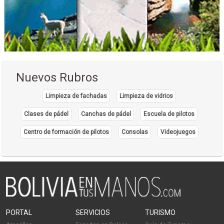
Riego por Microaspersión
Tecnología de Riego
Administración, Asesores en
Estética Integral
Estética Corporal
Nuevos Rubros
Médicos Terapeutas del Dolor
Terapias de regeneración
Limpieza de fachadas
Limpieza de vidrios
Ortodoncia
Clases de pádel
Canchas de pádel
Escuela de pilotos
Médicos Odontólogos
Centro de formación de pilotos
Consolas
Videojuegos
Cirujano dental
Dentistas
PORTAL
SERVICIOS
TURISMO