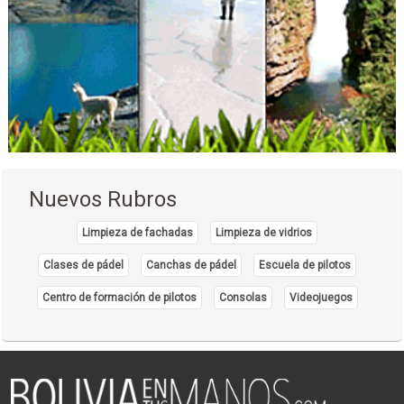
Delivery
Bebidas
Cafeterías
Restaurantes: Comida Rápida
Alpaca
Chompas
Hilados de Alpaca
Ropa para Caballeros
Nuevos Rubros
Ropa para Damas
Tejidos de Alpaca
Limpieza de fachadas
Limpieza de vidrios
Ropa de Alpaca
Clases de pádel
Canchas de pádel
Escuela de pilotos
Clínicas Privadas
Centro de formación de pilotos
Consolas
Videojuegos
Salud: Centros Médicos
Salud: Clínicas
Alimentos
Industrias Alimenticias