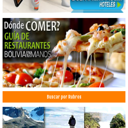
Estética Dental
Médicos Odontólogos
Odontología Integral
Odontología Estética
Ortodoncia
Odontología
Prótesis Dentales
Radiotaxis
Radio Móvil
Taxi
Carnes a la Parrilla
Restaurantes
Buscar por Rubros
Restaurantes: Churrasquerías
Churrasquerías
Heladerías
Comida Rápida