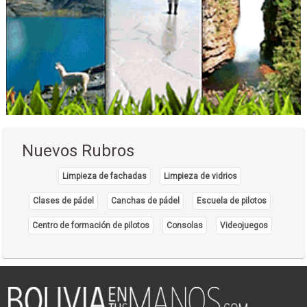
Gimnasios
Salud Integral
Médicos Oncólogos
Médicos Urólogos
Médicos Pediatras
Hemodiálisis
Fonoaudiología
Fonoaudiólogo
Nuevos Rubros
Médicos Neurocirujanos
Agencias de Viajes y Turismo
Limpieza de fachadas
Limpieza de vidrios
Turismo: Agencias de Viaje
Clases de pádel
Canchas de pádel
Escuela de pilotos
Viajes, Agencias de
Centro de formación de pilotos
Consolas
Videojuegos
Turismo de Aventura
Turismo Ecológico
Operadores Turisticos
Turismo