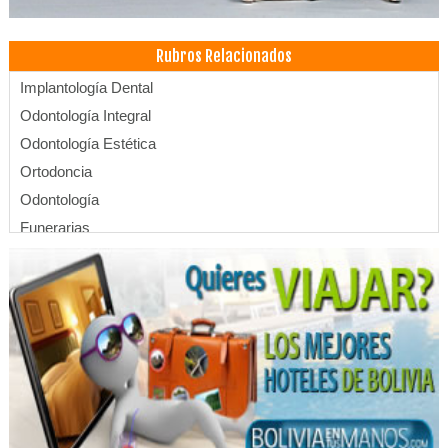
Rubros Relacionados
Implantología Dental
Odontología Integral
Odontología Estética
Ortodoncia
Odontología
Funerarias
Previsoras
Servicios Exequiales
Ataudes
Funerales
Cementerios
Salones Velatorios
Cremaciones