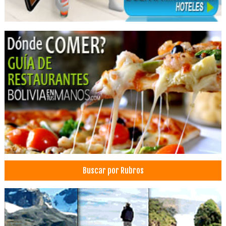
Parque Cementerio
Cementerio jardín
Equipos médicos
Equipamiento médico
Equipos e insumos hospitalarios
Equipo para Laboratorio
Equipo e Instrumental Médico, Hospitalario
Instrumental e Insumos de Laboratorio
Instrumental e Insumos Médicos
Importación de Insumos Dentales
Insumos de medicina
Insumos odontológicos
Buscar por Rubros
Insumos Médicos
Laboratorios: Equipos e Insumos
Odontología: Equipos, Materiales
Fitness