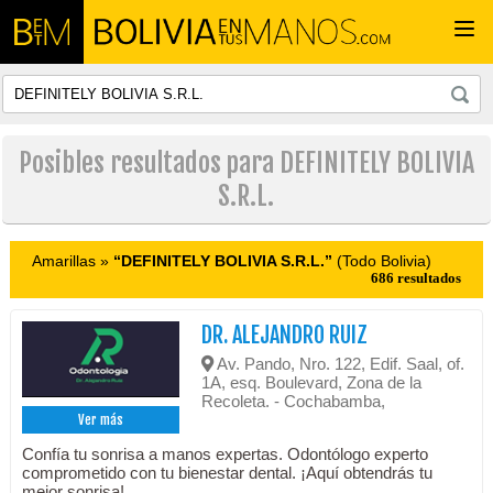
Togg
navi
Posibles resultados para DEFINITELY BOLIVIA
S.R.L.
Amarillas »
“DEFINITELY BOLIVIA S.R.L.”
(Todo Bolivia)
686 resultados
DR. ALEJANDRO RUIZ
Av. Pando, Nro. 122, Edif. Saal, of.
1A, esq. Boulevard, Zona de la
Recoleta. - Cochabamba,
Ver más
Confía tu sonrisa a manos expertas. Odontólogo experto
comprometido con tu bienestar dental. ¡Aquí obtendrás tu
mejor sonrisa!