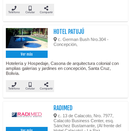
Teléfono
Celular
Compartir
HOTEL PATUJÚ
c. German Bush Nro.304 -
Concepción,
Ver más
Hotelería y Hospedaje, Casona de arquitectura colonial con
amplias galerías y jardines en concepción, Santa Cruz,
Bolivia.
Teléfono
Celular
Compartir
RADIMED
c. 13 de Calacoto, Nro. 7977,
Calacoto Business Center, esq.
Sánchez Bustamante, (Al frente del
Hotel Calacoto) - La Paz,
Ver más