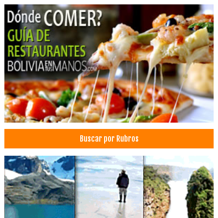
Barandas de Aluminio
Barandas
Casas para perros
Casas para gatos
Marquetería
Perfiles de Aluminio
Puertas
Puertas de Aluminio
Ventanas
Ventanas de Aluminio
Buscar por Rubros
Médicos Neurocirujanos
Hotelería
Restaurantes
Organizaciones Sindicales