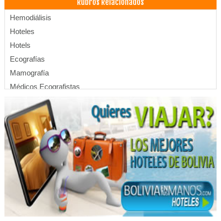
Rubros Relacionados
Hemodiálisis
Hoteles
Hotels
Ecografías
Mamografía
Médicos Ecografistas
Fisioterapia Integral
Fisioterapia
Kinesiología
Médicos Fisioterapeutas
Neurología psicomotricidad
Carpinterías de Aluminio
Accesorios para Mascotas
Acabados para construcción
Accesorios para construcción