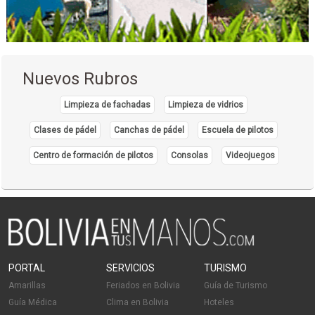
Fisioterapia Integral
Fisioterapia
Kinesiología
Médicos Fisioterapeutas
Nuevos Rubros
Plaza de Comidas
Restaurantes: Comida Criolla
Limpieza de fachadas
Limpieza de vidrios
Restaurantes: Comida Internacional
Clases de pádel
Canchas de pádel
Escuela de pilotos
Restaurantes: Comida Rápida
Centro de formación de pilotos
Consolas
Videojuegos
Restaurantes: Pizzerías
Comida Rápida
Hamburguesas
Restaurantes: Comida Japonesa
Restaurantes
Sushi
PORTAL
SERVICIOS
TURISMO
Amarillas
Feriados en Bolivia
Guía de Turismo
Guía Médica
Clima en Bolivia
Hoteles