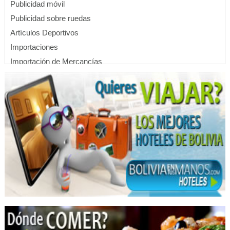
Publicidad móvil
Publicidad sobre ruedas
Artículos Deportivos
Importaciones
Importación de Mercancías
Importación de Mercadería
Transporte Aéreo
Aerolíneas
Líneas Aéreas
Transporte Turístico
Vuelos
Transporte de Pasajeros
Hoteles
Apart Hoteles
Hotels
Abogado Criminalistico