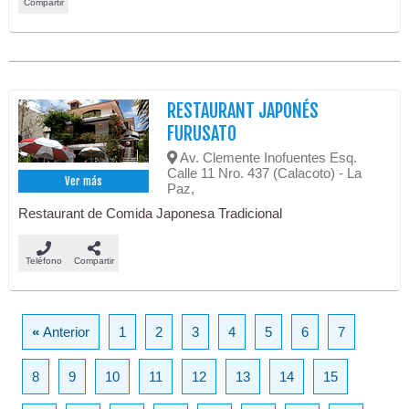
Compartir
RESTAURANT JAPONÉS
FURUSATO
Av. Clemente Inofuentes Esq.
Calle 11 Nro. 437 (Calacoto) - La
Ver más
Paz,
Restaurant de Comida Japonesa Tradicional
Teléfono
Compartir
«
Anterior
1
2
3
4
5
6
7
8
9
10
11
12
13
14
15