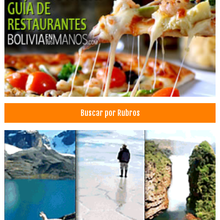
Abogados
Grafología
Perito grafólogo
Hostales
Asesoramiento Jurídico Legal
Asistencia Legal
Procesos penales
Procesos judiciales
Buscar por Rubros
Derechos Reales
Usucapión
Gravámenes
Bienes inmuebles
Medidas cautelares
Juicios Orales
Consultores Jurídicos
Estudios juridicos