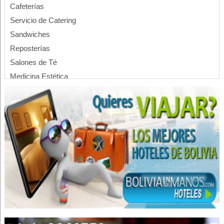
Cafeterías
Servicio de Catering
Sandwiches
Reposterías
Salones de Té
Medicina Estética
Plasma rico en plaquetas
Abogados
Estudios juridicos
Consultores Jurídicos
Asistencia Legal
Asesoramiento extrajudicial
Servicios Empresariales
Textiles
Industrias Textiles
Confecciones