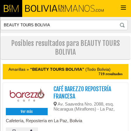
Togg
navi
Posibles resultados para BEAUTY TOURS
BOLIVIA
Amarillas »
“BEAUTY TOURS BOLIVIA”
(Todo Bolivia)
719 resultados
CAFÉ BAREZZO REPOSTERÍA
FRANCESA
Av. Saavedra Nro. 2088, esq.
Nicaragua (Miraflores) - La Paz,
Ver más
Cafetería, Repostería en La Paz, Bolivia