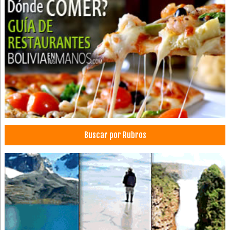
Hilado de Algodón
Hilados de Alpaca
Hilado de Polyester
Hilados
Ropa
Sacos
Alpaca
Tejidos de Punto
Tejidos de Alpaca
Buscar por Rubros
Tejidos
Centros Educativos
Guarderías, Kindergartens
Jardín de Niños
Jardín Infantil
Nidito
Parvulario