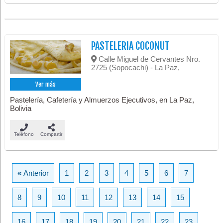
PASTELERIA COCONUT
Calle Miguel de Cervantes Nro.
2725 (Sopocachi) - La Paz,
Ver más
Pastelería, Cafetería y Almuerzos Ejecutivos, en La Paz,
Bolivia
Teléfono
Compartir
«
Anterior
1
2
3
4
5
6
7
8
9
10
11
12
13
14
15
16
17
18
19
20
21
22
23