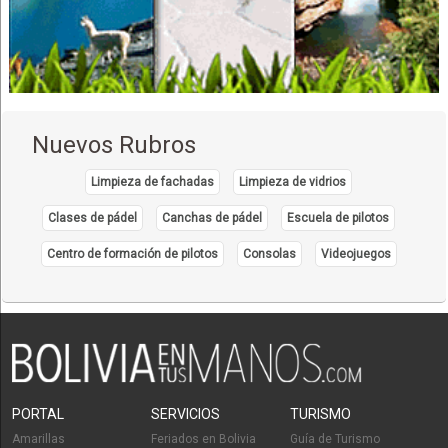
Aerolíneas
Carga Aérea
Líneas Aéreas
Transporte de carga aérea
Transporte de Pasajeros
Nuevos Rubros
Transporte Aéreo
Vuelos
Limpieza de fachadas
Limpieza de vidrios
Bienes Raíces
Clases de pádel
Canchas de pádel
Escuela de pilotos
Bienes inmuebles
Centro de formación de pilotos
Consolas
Videojuegos
Construcción Civil
Construcción de obras civiles
Empresas de Construcción
Construcciones
Construcción de Edificios
Construcción de Viviendas
PORTAL
SERVICIOS
TURISMO
Urbanizaciones
Amarillas
Feriados en Bolivia
Guía de Turismo