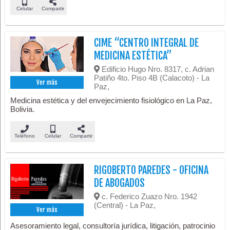
Celular
Compartir
CIME “CENTRO INTEGRAL DE
MEDICINA ESTÉTICA”
Edificio Hugo Nro. 8317, c. Adrian
Patiño 4to. Piso 4B (Calacoto) - La
Ver más
Paz,
Medicina estética y del envejecimiento fisiológico en La Paz,
Bolivia.
Teléfono
Celular
Compartir
RIGOBERTO PAREDES - OFICINA
DE ABOGADOS
c. Federico Zuazo Nro. 1942
(Central) - La Paz,
Ver más
Asesoramiento legal, consultoría jurídica, litigación, patrocinio