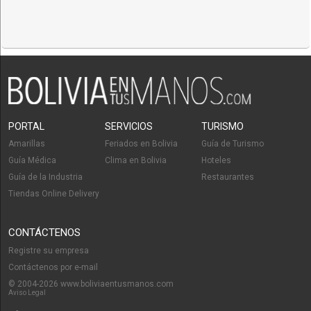
PORTAL
SERVICIOS
TURISMO
Amarillas
Feriados en Bolivia
Guía de Turismo
Guía Médica
Clima en Bolivia
Hoteles
Guía de la Industria
Restaurantes
Tiendas Online Delivery
CONTÁCTENOS
Registre su empresa
Contáctenos por e-mail
© 2004-2026 www.boliviaentusmanos.com
Aviso Legal