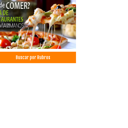
ohadas
culos para el Hogar
chones
ica de Colchones
miers
very
aurantes
aurantes: Churrasquerías
Buscar por Rubros
aurantes: Comida Criolla
ida Chuquisaqueña