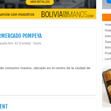
Hote
Hote
RMERCADO POMPEYA
Admi
Sup
paña Nro. 42 (Central) - Sucre,
Alim
Prod
Lech
Acei
de consumo masivo, ubicado en el centro de la ciudad de
Prod
Artí
Equ
Equ
Equi
Impo
Inst
DENT
Odon