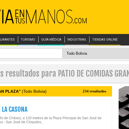
AURANTES
TURISMO
GUÍA MÉDICA
INDUSTRIAS
TIENDAS ONLINE
es resultados para PATIO DE COMIDAS GRA
AN PLAZA”
(Todo Bolivia)
234 resultados
 LA CASONA
flo de Chávez, a 120 metros de la Plaza Principal de San José de
os - San José de Chiquitos,