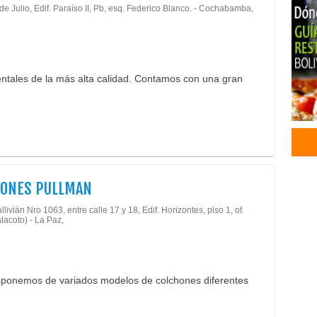
de Julio, Edif. Paraíso II, Pb, esq. Federico Blanco. - Cochabamba,
Alm
Artí
Col
Fábr
entales de la más alta calidad. Contamos con una gran
Som
Deli
Rest
Rest
Rest
Com
HONES PULLMAN
llivián Nro 1063, entre calle 17 y 18, Edif. Horizontes, piso 1, of.
lacoto) - La Paz,
isponemos de variados modelos de colchones diferentes