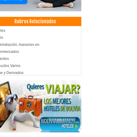
Rubros Relacionados
les
ls
nistración, Asesores en
ermercados
entos
uctos Varios
e y Derivados
te Comestible
uctos de Limpieza
culos de Limpieza
ipos médicos
ipamiento médico
pos e insumos hospitalarios
rtaciones
rumental e Insumos Médicos
tología: Equipos, Materiales