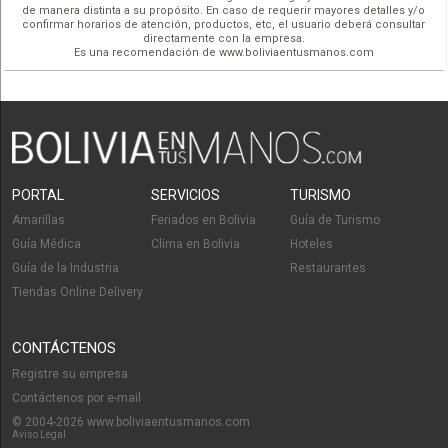
de manera distinta a su propósito. En caso de requerir mayores detalles y/o
confirmar horarios de atención, productos, etc, el usuario deberá consultar
directamente con la empresa.
Es una recomendación de www.boliviaentusmanos.com
PORTAL
SERVICIOS
TURISMO
Amarillas
Feriados en Bolivia
Guía de Turismo
Guía Médica
Clima en Bolivia
Hoteles
Guía de la Industria
Restaurantes
Tiendas Online Delivery
CONTÁCTENOS
Registre su empresa
Contáctenos por e-mail
© 2004-2026 www.boliviaentusmanos.com
Aviso Legal