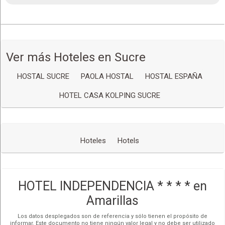
reservas
independenciahotel.com
CloudMade
Ver mapa más grande
Cómo llegar
Ver más Hoteles en Sucre
HOSTAL SUCRE
PAOLA HOSTAL
HOSTAL ESPAÑA
HOTEL CASA KOLPING SUCRE
Hoteles
Hotels
HOTEL INDEPENDENCIA * * * * en
Amarillas
Los datos desplegados son de referencia y sólo tienen el propósito de
informar. Este documento no tiene ningún valor legal y no debe ser utilizado