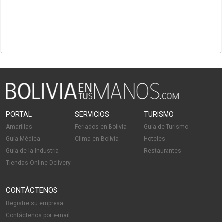
PORTAL
SERVICIOS
TURISMO
Amarillas
Feriados en Bolivia
Guía de Turismo
Guía Médica
Clima en Bolivia
Hoteles
Guía de la Industria
Restaurantes
Tiendas Online Delivery
CONTÁCTENOS
Registre su empresa
Contáctenos por e-mail