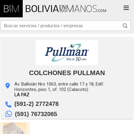
Togg
COLCHONES PULLMAN
Av. Ballivián Nro 1063, entre calle 17 y 18, Edif.
Horizontes, piso 1, of. 102 (Calacoto)
LA PAZ
(591-2) 2772478
(591) 76732065