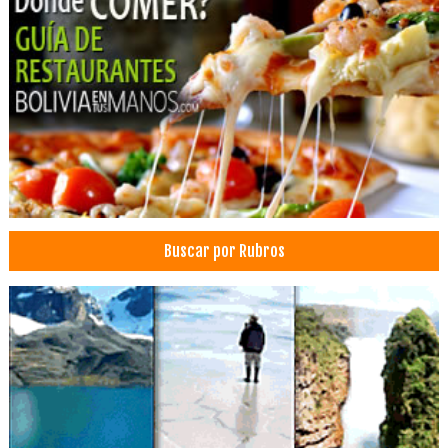
Constructoras
Alquiler de Casas, Oficinas, Departamentos
Inmobiliarias
Agencias de Viajes y Turismo
Operadora de Turismo
Operadores Turisticos
Turismo: Agencias de Viaje
Turismo
Viajes, Agencias de
Buscar por Rubros
Transporte de Carga Nacional
Transporte de Carga Internacional
Servicios de Distribución y Logística
Transporte Terrestre
Mudanzas
Embalajes
Encomiendas