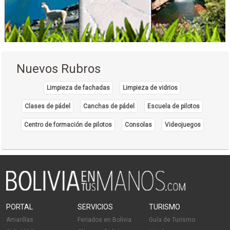
Servicio de Carga y Transporte
Sandwiches
Sándwich de Chola
Sandwicherías
Cafeterías
Nuevos Rubros
Empanadas
Pastelerías
Limpieza de fachadas
Limpieza de vidrios
Tortas
Clases de pádel
Canchas de pádel
Escuela de pilotos
Restaurantes
Centro de formación de pilotos
Consolas
Videojuegos
Almuerzo Ejecutivo
Reposterías
Florerías
Flores
Herboristerías
Arreglos Florales
PORTAL
SERVICIOS
TURISMO
Decoraciones
Amarillas
Feriados en Bolivia
Guía de Turismo