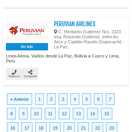
PERUVIAN AIRLINES
C. Heriberto Gutiérrez Nro. 2323
esq. Rosendo Gutiérrez, entre Av.
Arce y Capitán Ravelo (Sopocachi) -
La Paz,
Ver más
Línea Aérea. Vuelos desde La Paz, Bolivia a Cusco y Lima,
Perú
Teléfono
Compartir
«
Anterior
1
2
3
4
5
6
7
8
9
10
11
12
13
14
15
16
17
18
19
20
21
22
23