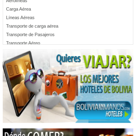
Aerolíneas
Carga Aérea
Líneas Aéreas
Transporte de carga aérea
Transporte de Pasajeros
Transporte Aéreo
Vuelos
Bienes Raíces
Bienes inmuebles
Construcción Civil
Construcción de obras civiles
Empresas de Construcción
Construcciones
Construcción de Edificios
Construcción de Viviendas
Urbanizaciones