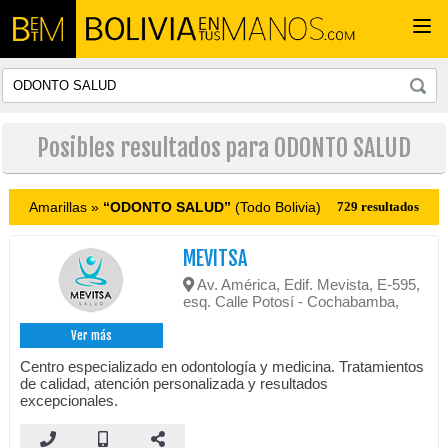
Togg
navi
Posibles resultados para ODONTO SALUD
Amarillas »
“ODONTO SALUD”
(Todo Bolivia)
729 resultados
MEVITSA
Av. América, Edif. Mevista, E-595,
esq. Calle Potosí - Cochabamba,
Ver más
Centro especializado en odontología y medicina. Tratamientos
de calidad, atención personalizada y resultados
excepcionales.