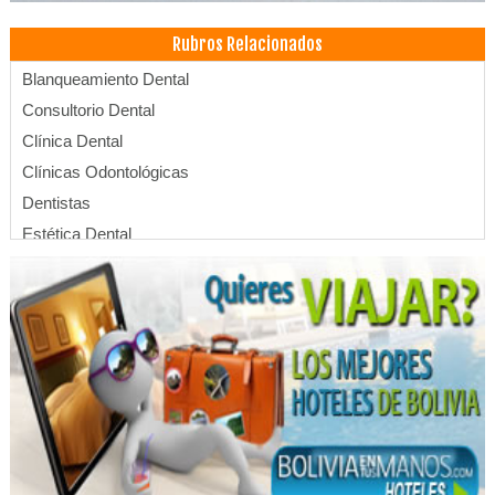
Rubros Relacionados
Blanqueamiento Dental
Consultorio Dental
Clínica Dental
Clínicas Odontológicas
Dentistas
Estética Dental
Implantología Dental
Implantes dentales
Limpieza Dental
Médicos Odontólogos Pediatras
Odontología Integral
Odontología Estética
Odontopediatría
Ortodoncia