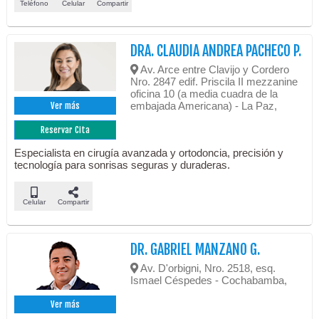
Teléfono
Celular
Compartir
DRA. CLAUDIA ANDREA PACHECO P.
Av. Arce entre Clavijo y Cordero
Nro. 2847 edif. Priscila II mezzanine
oficina 10 (a media cuadra de la
embajada Americana) - La Paz,
Ver más
Reservar Cita
Especialista en cirugía avanzada y ortodoncia, precisión y
tecnología para sonrisas seguras y duraderas.
Celular
Compartir
DR. GABRIEL MANZANO G.
Av. D'orbigni, Nro. 2518, esq.
Ismael Céspedes - Cochabamba,
Ver más