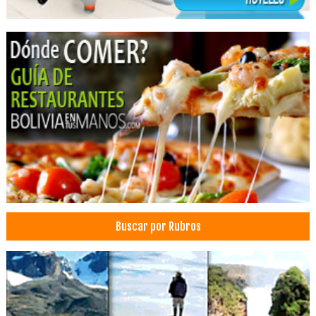
Odontología
Cirujano dental
Médicos Odontólogos
Periodoncia
Equipo e Instrumental Médico, Hospitalario
Instrumental e Insumos Médicos
Insumos de medicina
Artículos ortopédicos
Equipos e insumos hospitalarios
Equipos médicos
Equipamiento médico
Buscar por Rubros
Instrumental e Insumos de Laboratorio
Mobiliario hospitalario
Laboratorios: Equipos e Insumos
Insumos Médicos
Fondos Financieros Privados