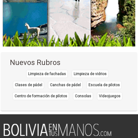
Préstamos
Cooperativas de Ahorro y Crédito
Créditos
Optometrista
Oftalmología
Oftalmología: Equipos, Materiales
Animales
Nuevos Rubros
Accesorios para Mascotas
Limpieza de fachadas
Limpieza de vidrios
Mascotas
Clases de pádel
Canchas de pádel
Escuela de pilotos
Médicos Veterinarios
Veterinarias
Centro de formación de pilotos
Consolas
Videojuegos
Artrosis
Diabetes
Medicina Ortomolecular
Medicina Intermolecular