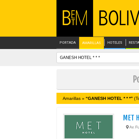
PORTADA
HOTELES
REST
AMARILLAS
P
Amarillas »
“GANESH HOTEL * * *”
(To
MET 
Av. Fu