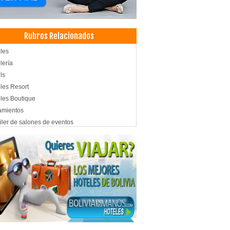
Rubros Relacionados
les
lería
ls
les Resort
les Boutique
amientos
iler de salones de eventos
ntos
tos Corporativos
tos Sociales
pedajes
tentes
venciones
ro de Convenciones
uffete