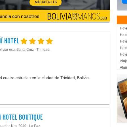
Hote
Hote
Í HOTEL
Hote
Hote
liviar esq. Santa Cruz - Trinidad,
Hote
Aloj
Alqu
Eve
 cuatro estrellas en la ciudad de Trinidad, Bolivia.
Even
Even
Hos
Asis
Con
Cent
 HOTEL BOUTIQUE
SPA
cuador, Nro. 2049 - La Paz,
Té B