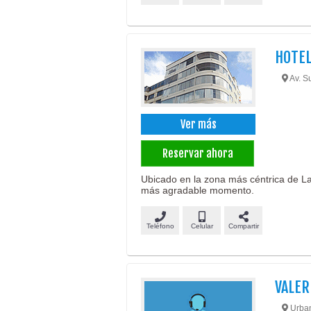
HOTEL
Av. S
Ver más
Reservar ahora
Ubicado en la zona más céntrica de La 
más agradable momento.
Teléfono
Celular
Compartir
VALER
Urban