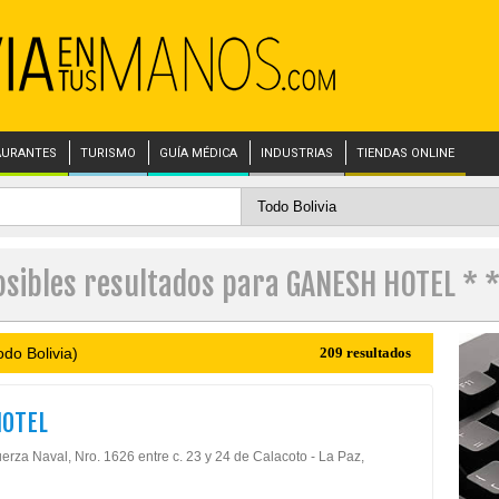
AURANTES
TURISMO
GUÍA MÉDICA
INDUSTRIAS
TIENDAS ONLINE
osibles resultados para GANESH HOTEL * *
do Bolivia)
209 resultados
HOTEL
erza Naval, Nro. 1626 entre c. 23 y 24 de Calacoto - La Paz,