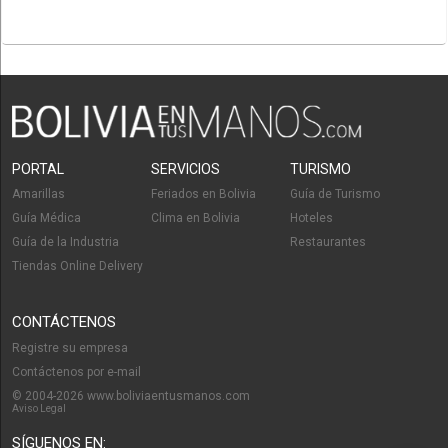
PORTAL
SERVICIOS
TURISMO
Amarillas
Feriados en Bolivia
Guía de Turismo
Guía Médica
Clima en Bolivia
Hoteles
Guía de la Industria
Restaurantes
Tiendas Online Delivery
CONTÁCTENOS
Registre su empresa
Contáctenos por e-mail
© 2004-2026 www.boliviaentusmanos.com
Aviso Legal
SÍGUENOS EN: