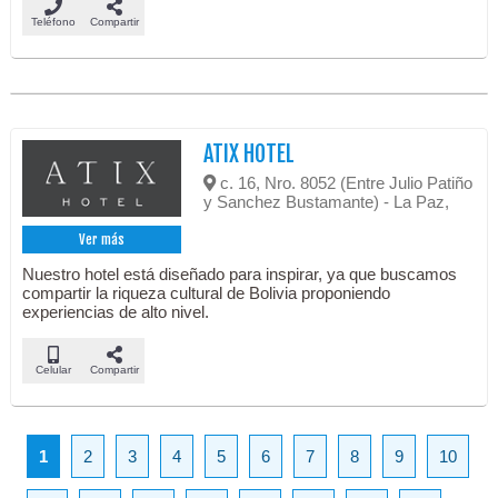
Teléfono
Compartir
ATIX HOTEL
c. 16, Nro. 8052 (Entre Julio Patiño
y Sanchez Bustamante) - La Paz,
Ver más
Nuestro hotel está diseñado para inspirar, ya que buscamos
compartir la riqueza cultural de Bolivia proponiendo
experiencias de alto nivel.
Celular
Compartir
1
2
3
4
5
6
7
8
9
10