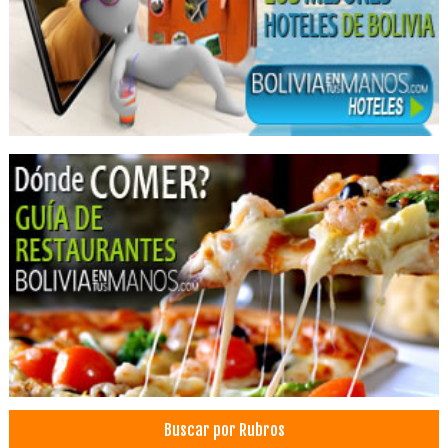
Hotelería
Banquetes y Recepciones
Piscinas
Balnearios
Turismo
Biocentro
Mariposario
Parques
Parque Ecológico
Centro Turístico
Hoteles Lago Titicaca
Buscar por Rubros