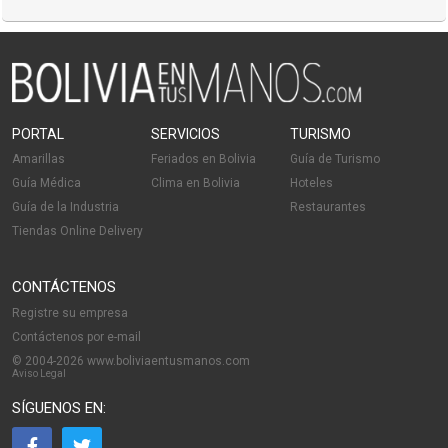
PORTAL
SERVICIOS
TURISMO
Amarillas
Feriados en Bolivia
Guía de Turismo
Guía Médica
Clima en Bolivia
Hoteles
Guía de la Industria
Restaurantes
Tiendas Online Delivery
CONTÁCTENOS
Registre su empresa
Contáctenos por e-mail
© 2004-2026 www.boliviaentusmanos.com
Aviso Legal
SÍGUENOS EN: