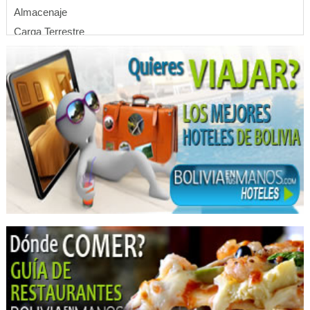
Almacenaje
Carga Terrestre
Encomiendas
Embalajes
Mudanzas
Mudanzas Nacionales
Servicio de Carga y Transporte
Transporte de Carga Nacional
Transporte Terrestre
Transporte de carga terrestre
Transporte Larga Distancia
Transportes
Fundaciones
Hoteles
Hotels
Bicicross