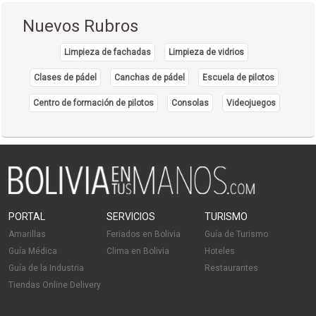
Consultorías
Nuevos Rubros
Construcción de Edificios
Construcción de Viviendas
Limpieza de fachadas
Limpieza de vidrios
Diseño de Interiores
Clases de pádel
Canchas de pádel
Escuela de pilotos
Ingeniería Estructural
Centro de formación de pilotos
Consolas
Videojuegos
Ingeniería de instalaciones
Mantenimiento y reparación
Plomería
Remodelaciones
Ingeniería Cálculo Estructural
Plomeros
PORTAL
SERVICIOS
TURISMO
Constructoras
Amarillas
Feriados en Bolivia
Guía de Turismo
Chalets
Guía Médica
Clima en Bolivia
Hoteles
Planos
Guía de la Industria
Restaurantes
Tiendas Online Delivery
Alojamientos