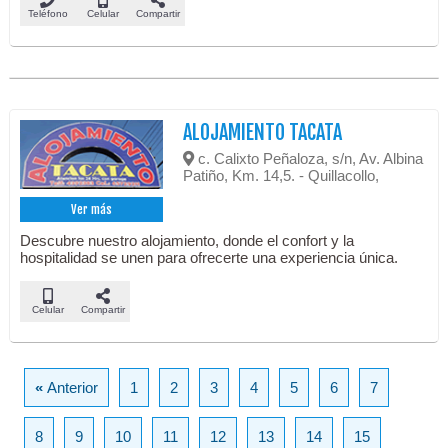
Teléfono
Celular
Compartir
ALOJAMIENTO TACATA
c. Calixto Peñaloza, s/n, Av. Albina
Patiño, Km. 14,5. - Quillacollo,
Ver más
Descubre nuestro alojamiento, donde el confort y la
hospitalidad se unen para ofrecerte una experiencia única.
Celular
Compartir
«
Anterior
1
2
3
4
5
6
7
8
9
10
11
12
13
14
15