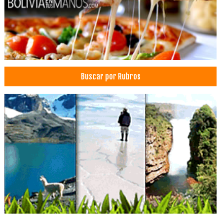
Bicicletas
Biking
Agencias de Viajes y Turismo
Turismo de Aventura
Turismo Ecológico
Buscar por Rubros
Turismo: Agencias de Viaje
Transporte Turístico
Viajes, Agencias de
Turismo
Operadores Turisticos
Operadora de Turismo
Arquitectos
Arquitectura
Albañilería
Construcción Civil
Empresas de Construcción