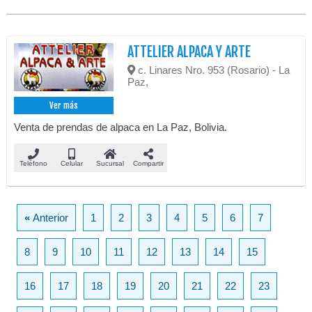
ATTELIER ALPACA Y ARTE
c. Linares Nro. 953 (Rosario) - La
Paz,
Ver más
Venta de prendas de alpaca en La Paz, Bolivia.
Teléfono
Celular
Sucursal
Compartir
«
Anterior
1
2
3
4
5
6
7
8
9
10
11
12
13
14
15
16
17
18
19
20
21
22
23