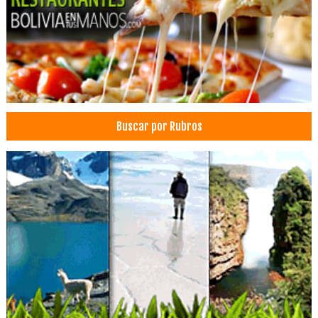
Estética Dental
Implantología Dental
Implantes dentales
Médicos Odontólogos
Odontología Estética
Ortodoncia
Buscar por Rubros
Periodoncia
Imprentas
Diseño Gráfico
Gigantografías
Impresión Digital
Impresión offset
Letreros
Publicidad, Artículos para
Publicidad
Revistas