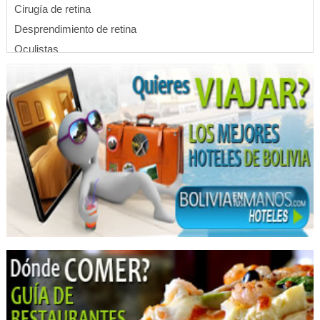
Cirugía de retina
Desprendimiento de retina
Oculistas
Especialistas en Retina
Cirujanos oftalmólogos
Oftalmología
Cafeterías
Comida Rápida
Gyros
Restaurantes
Restaurantes: Comida Arabe
Restaurantes: Comida Internacional
Snack
Delivery
Consultorio Dental
Dentistas