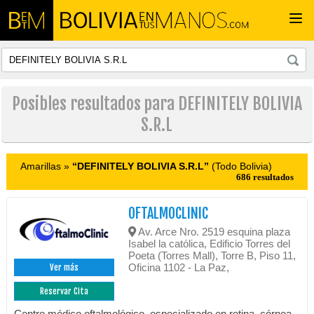
Togg
navi
Posibles resultados para DEFINITELY BOLIVIA
S.R.L
Amarillas »
“DEFINITELY BOLIVIA S.R.L”
(Todo Bolivia)
686 resultados
OFTALMOCLINIC
Av. Arce Nro. 2519 esquina plaza
Isabel la católica, Edificio Torres del
Poeta (Torres Mall), Torre B, Piso 11,
Oficina 1102 - La Paz,
Ver más
Reservar Cita
Centro médico oftalmológico, especializado en retina, córnea