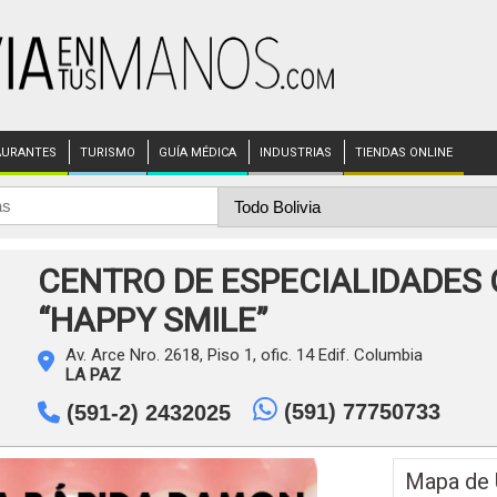
AURANTES
TURISMO
GUÍA MÉDICA
INDUSTRIAS
TIENDAS ONLINE
CENTRO DE ESPECIALIDADES
“HAPPY SMILE”
Av. Arce Nro. 2618, Piso 1, ofic. 14 Edif. Columbia
LA PAZ
(591) 77750733
(591-2) 2432025
Mapa de 