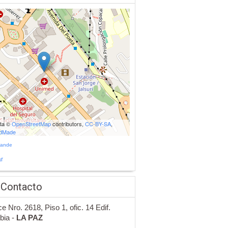
ata ©
OpenStreetMap
contributors,
CC-BY-SA
,
udMade
rande
r
 Contacto
ce Nro. 2618, Piso 1, ofic. 14 Edif.
bia -
LA PAZ