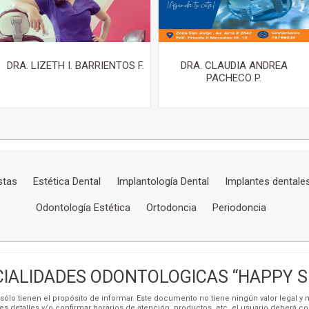
DRA. LIZETH I. BARRIENTOS F.
DRA. CLAUDIA ANDREA
PACHECO P.
stas
Estética Dental
Implantología Dental
Implantes dentale
Odontología Estética
Ortodoncia
Periodoncia
IALIDADES ODONTOLOGICAS “HAPPY SMI
ólo tienen el propósito de informar. Este documento no tiene ningún valor legal y n
es detalles y/o confirmar horarios de atención, productos, etc, el usuario deberá c