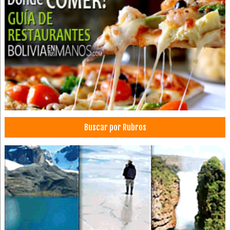
Hostel
Servicios de Jardinería
Jardines
Mantenimiento de piscinas
Diseño de Jardines
Fumigación
Limpieza de oficinas
Limpieza de piscinas
Buscar por Rubros
Blanqueamiento Dental
Consultorio Dental
Dentistas
Estética Dental
Insumos Dentales
Implantología Dental
Implantes dentales
Limpieza Dental