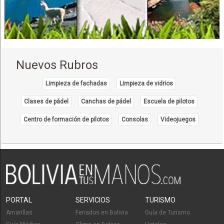
Médicos Odontólogos Pediatras
Médicos Odontólogos Radiólogos
Médicos Odontólogos
Odontología Integral
Nuevos Rubros
Odontología Estética
Cirujano dental
Limpieza de fachadas
Limpieza de vidrios
Librerías y Papelerías
Clases de pádel
Canchas de pádel
Escuela de pilotos
Libros
Centro de formación de pilotos
Consolas
Videojuegos
Bazares
Material de escritorio
Material Educativo
Utiles Escolares
Artículos de Oficina
Hoteles
PORTAL
SERVICIOS
TURISMO
Hotels
Amarillas
Feriados en Bolivia
Guía de Turismo
Fabricas de Muebles