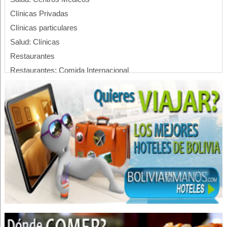
Clínicas Privadas
Clínicas particulares
Salud: Clínicas
Restaurantes
Restaurantes: Comida Internacional
Gastronomía
Eventos
Churrasquerías
Restaurantes: Churrasquerías
Restaurantes: Comida Criolla
Vinos
Pastas
Restaurantes: Pescados y Mariscos
Mariscos
Servicios de Gastronomía
Hostales