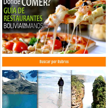
Transporte de Carga Nacional
Servicio de Carga y Transporte
Transporte aéreo de mercancías
Carga por avión
Transporte de carga aérea
Transporte de carga por avión
Médicos Pediatras
Asistentes
Hotelería
Buscar por Rubros
Médicos Cardiólogos
Cardiología
Hemodinamia
Cardiología Intervencionista
Médico Cirujano