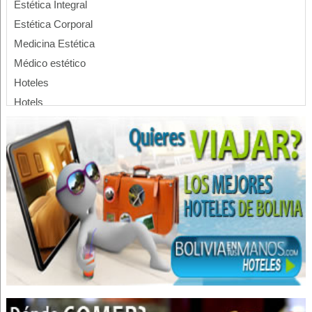
Estética Integral
Estética Corporal
Medicina Estética
Médico estético
Hoteles
Hotels
Clínicas particulares
Emergencias
Salud: Clínicas
Tomografía
Clínicas Privadas
Salud: Centros Médicos
Ambulancias
Carga Aérea
Transporte Aéreo
Transporte de Carga Internacional