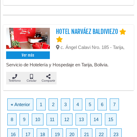
HOTEL NARVÁEZ BALDIVIEZO
c. Ángel Calavi Nro. 185 - Tarija,
Ver más
Servicio de Hotelería y Hospedaje en Tarija, Bolivia.
Teléfono
Celular
Compartir
«
Anterior
1
2
3
4
5
6
7
8
9
10
11
12
13
14
15
16
17
18
19
20
21
22
23