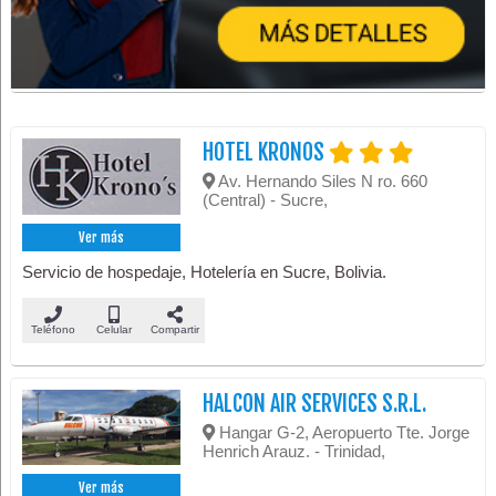
HOTEL KRONOS
Av. Hernando Siles N ro. 660
(Central) - Sucre,
Ver más
Servicio de hospedaje, Hotelería en Sucre, Bolivia.
Teléfono
Celular
Compartir
HALCON AIR SERVICES S.R.L.
Hangar G-2, Aeropuerto Tte. Jorge
Henrich Arauz. - Trinidad,
Ver más