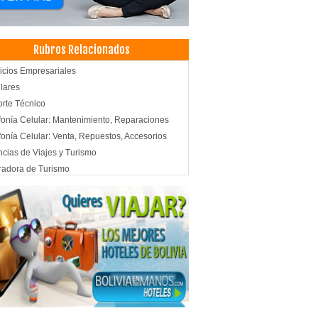
Rubros Relacionados
icios Empresariales
lares
rte Técnico
fonía Celular: Mantenimiento, Reparaciones
fonía Celular: Venta, Repuestos, Accesorios
cias de Viajes y Turismo
adora de Turismo
adores Turisticos
smo: Agencias de Viaje
ismo
es, Agencias de
entos Saludables
ición
d Integral
zados
rcializadoras