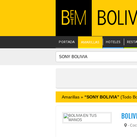
PORTADA
HOTELES
REST
AMARILLAS
Amarillas »
“SONY BOLIVIA”
(Todo Bol
BOLIV
- Co