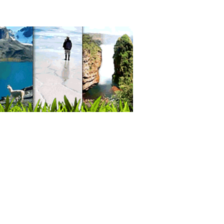
aurantes: Comida Criolla
aurantes
idas