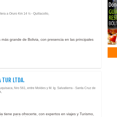
Zapa
Cale
tera a Oruro Km 14 ½ - Quillacollo,
Ter
Acce
Cale
Extr
 más grande de Bolivia, con presencia en las principales
Turi
Turi
Láp
Fune
Prev
Ceme
Serv
 TUR LTDA.
Ata
quisaca, Nro 561, entre Moldes y M. Ig. Salvatierra - Santa Cruz de
Fune
a,
Cem
Salo
Cre
Cafe
a tiene para ofrecerte, con expertos en viajes y Turismo,