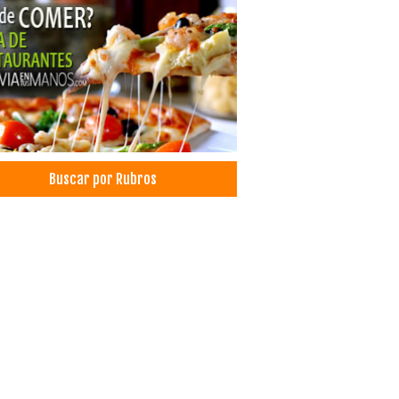
tos, Ventas de
fones
motanques
sorios para construcción
fones a Gas
actores de Grasa
smo de Aventura
smo Ecológico
Buscar por Rubros
idas
rarias
isoras
nterio de Mascotas
icios Exequiales
udes
rales
enterios
nes Velatorios
maciones
terías