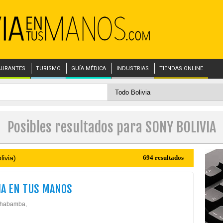
AURANTES
TURISMO
GUÍA MÉDICA
INDUSTRIAS
TIENDAS ONLINE
Posibles resultados para SONY BOLIVIA
ivia)
694 resultados
IA EN TUS MANOS
chabamba,