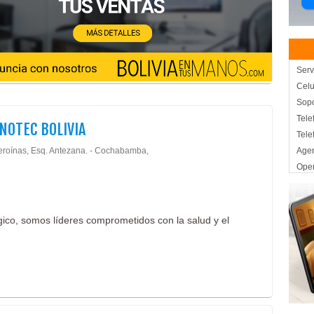
Serv
Celu
Sopo
Tele
OTEC BOLIVIA
Tele
eroínas, Esq. Antezana. - Cochabamba,
Agen
Oper
Oper
Turi
Tur
gico, somos líderes comprometidos con la salud y el
Viaj
Alim
Nutr
Salu
Cal
Come