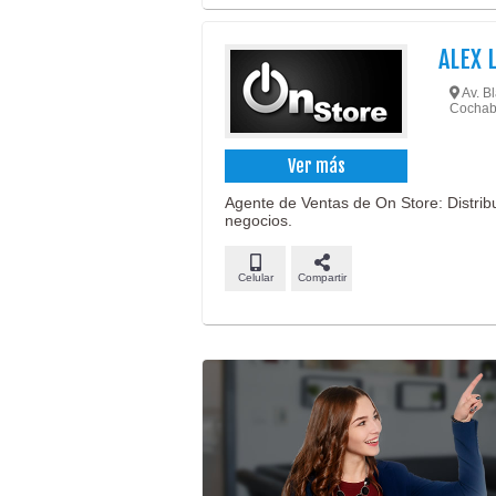
ALEX 
Av. Bl
Cochab
Ver más
Agente de Ventas de On Store: Distribu
negocios.
Celular
Compartir