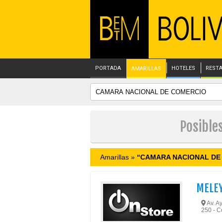
PORTADA
HOTELES
REST
AMARILLAS
Posible
Amarillas »
“CAMARA NACIONAL DE
MELEY
Av. Ay
250 - 