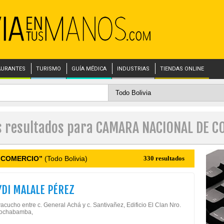
AURANTES
TURISMO
GUÍA MÉDICA
INDUSTRIAS
TIENDAS ONLINE
s resultados para CAMARA NACIONAL DE 
 COMERCIO”
(Todo Bolivia)
330 resultados
DI MALALE PÉREZ
acucho entre c. General Achá y c. Santivañez, Edificio El Clan Nro.
Cochabamba,