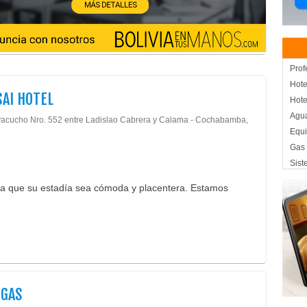
Prof
Hote
AI HOTEL
Hote
Agua
yacucho Nro. 552 entre Ladislao Cabrera y Calama - Cochabamba,
Equ
Gas 
Sist
Serv
ra que su estadía sea cómoda y placentera. Estamos
Vent
Vent
Aire
Cale
Mant
Inst
Mús
RGAS
Segu