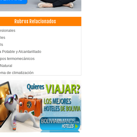
Rubros Relacionados
esionales
les
ls
 Potable y Alcantarillado
ipos termomecánicos
Natural
ema de climatización
icio Técnico
iladores
ilación
 Acondicionado
facción
enimiento de piscinas
alación de gas natural
ica
ridad Industrial: Alarmas, Equipos