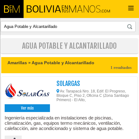
Togg
navi
AGUA POTABLE Y ALCANTARILLADO
Amarillas »
Agua Potable y Alcantarillado
1 resultados
SOLARGAS
Av. Tarapacá Nro. 18, Edif. El Progreso,
Bloque C, Piso 2, Oficina C (Zona Santiago
Primero) - El Alto,
Ver más
Ingeniería especializada en instalaciones de piscinas,
climatización, gas, equipos termo mecánicos, ventilación,
calefacción, aire acondicionado y sistema de agua potable.