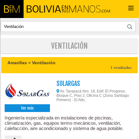
Togg
navi
VENTILACIÓN
Amarillas »
Ventilación
1 resultados
SOLARGAS
Av. Tarapacá Nro. 18, Edif. El Progreso,
Bloque C, Piso 2, Oficina C (Zona Santiago
Primero) - El Alto,
Ver más
Ingeniería especializada en instalaciones de piscinas,
climatización, gas, equipos termo mecánicos, ventilación,
calefacción, aire acondicionado y sistema de agua potable.