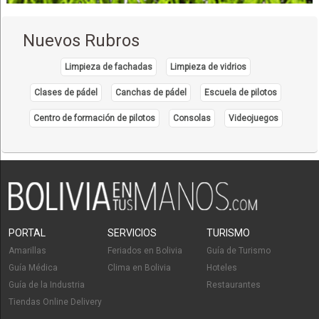
Restaurantes
Cafeterías
Nuevos Rubros
Restaurantes: Comida Criolla
Restaurantes: Comida Rápida
Limpieza de fachadas
Limpieza de vidrios
Comida Rápida
Clases de pádel
Canchas de pádel
Escuela de pilotos
Gastronomia Andina
Centro de formación de pilotos
Consolas
Videojuegos
Servicios de Gastronomía
Textiles
Banderas
Bioseguridad
Poleras
Estandartes
PORTAL
SERVICIOS
TURISMO
Chalecos
Amarillas
Feriados en Bolivia
Guía de Turismo
Barbijos
Guía Médica
Clima en Bolivia
Hoteles
Birretes
Guía de la Industria
Restaurantes
Tiendas Online Delivery
Bolsas ecológicas