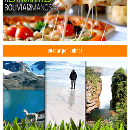
Uniformes para colegios
Uniformes para empresas
Uniformes deportivos
Uniformes
Overoles
Insignias
Buscar por Rubros
Médicos Gastroenterólogos
Médicos Cirugía Gastroenterológica
Endoscopías
Coloproctología Endoscopía
Médicos Cirugía Digestiva y Laparoscópica
Clínicas de Fisioterapia
Fisioterapia
Médicos Fisioterapeutas
Gastronomía
Cafés