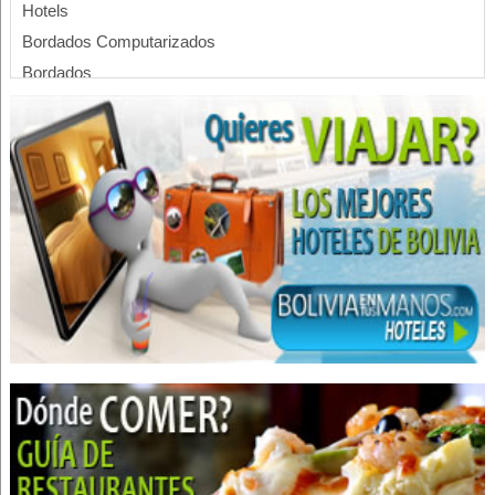
Hotels
Bordados Computarizados
Bordados
Confección de ropa
Confección de Ropa Deportiva
Confección de Banderas
Confecciones
Diseño de bordados
Fábrica de confecciones
Gorras
Prendas de Vestir
Ropa para Caballeros
Ropa para Damas
Ropa
Ropa de Trabajo
Uniformes escolares