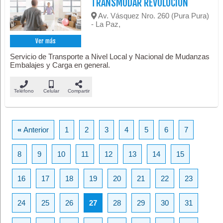
TRANSMUDAR REVOLUCIÓN
Av. Vásquez Nro. 260 (Pura Pura)
- La Paz,
Ver más
Servicio de Transporte a Nivel Local y Nacional de Mudanzas
Embalajes y Carga en general.
Teléfono
Celular
Compartir
«
Anterior
1
2
3
4
5
6
7
8
9
10
11
12
13
14
15
16
17
18
19
20
21
22
23
24
25
26
27
28
29
30
31