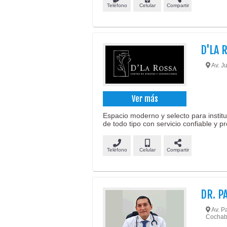
Teléfono
Celular
Compartir
D'LA 
Av. J
Ver más
Espacio moderno y selecto para instit
de todo tipo con servicio confiable y pr
Teléfono
Celular
Compartir
DR. P
Av. P
Cochab