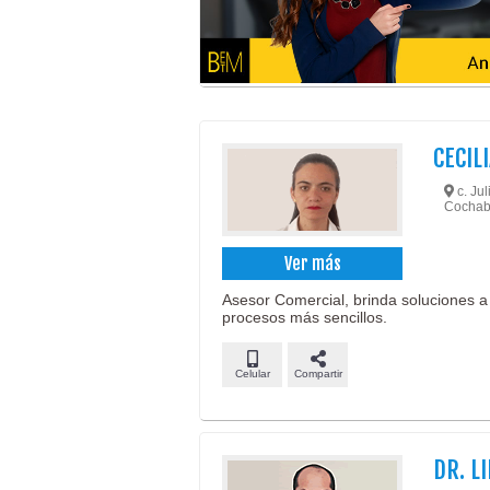
CECIL
c. Jul
Cochab
Ver más
Asesor Comercial, brinda soluciones a 
procesos más sencillos.
Celular
Compartir
DR. L