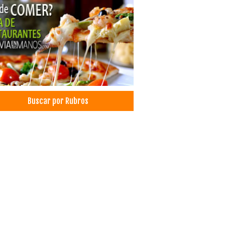
venciones
ro de Convenciones
cos Pediatras
s y Montacargas
tacargas
Buscar por Rubros