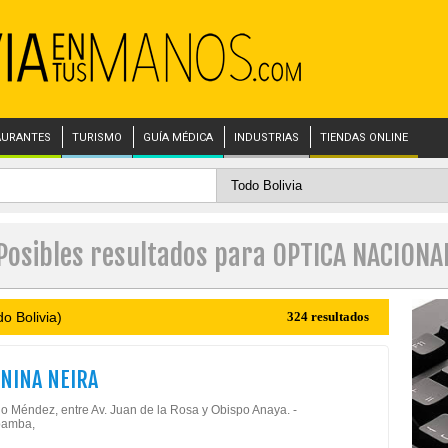
AURANTES
TURISMO
GUÍA MÉDICA
INDUSTRIAS
TIENDAS ONLINE
Posibles resultados para OPTICA NACIONA
o Bolivia)
324 resultados
 NINA NEIRA
io Méndez, entre Av. Juan de la Rosa y Obispo Anaya. -
amba,