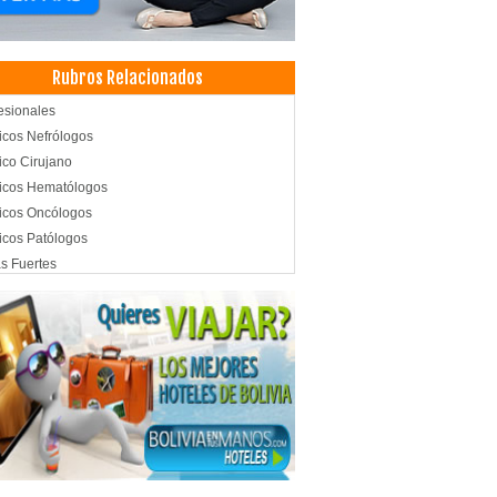
Rubros Relacionados
esionales
cos Nefrólogos
co Cirujano
icos Hematólogos
icos Oncólogos
cos Patólogos
s Fuertes
emas de Seguridad
iler de salones de eventos
ración para Eventos
raciones de Salones
tos Corporativos
tos Sociales
nes de Fiestas
nes de Eventos
nes de reuniones