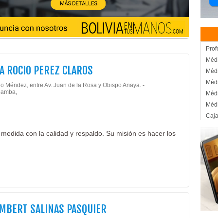
Prof
Médi
IA ROCIO PEREZ CLAROS
Médi
Méd
io Méndez, entre Av. Juan de la Rosa y Obispo Anaya. -
amba,
Méd
Médi
Caja
Sist
medida con la calidad y respaldo. Su misión es hacer los
Alqu
Deco
Deco
Even
Even
Salo
Salo
IMBERT SALINAS PASQUIER
Salo