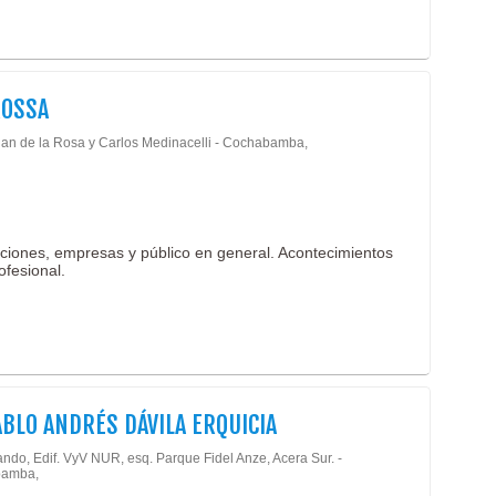
ROSSA
uan de la Rosa y Carlos Medinacelli - Cochabamba,
uciones, empresas y público en general. Acontecimientos
ofesional.
ABLO ANDRÉS DÁVILA ERQUICIA
ando, Edif. VyV NUR, esq. Parque Fidel Anze, Acera Sur. -
amba,