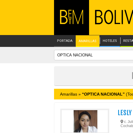
PORTADA
HOTELES
REST
AMARILLAS
Amarillas »
“OPTICA NACIONAL”
(Tod
LESLY
c. Jul
Cochab