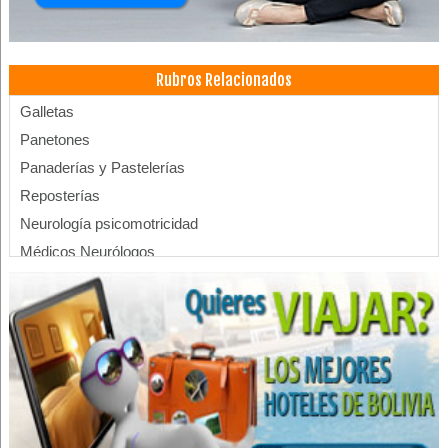
Rubros Relacionados
Galletas
Panetones
Panaderías y Pastelerías
Reposterías
Neurología psicomotricidad
Médicos Neurólogos
Traumatología urología
Médico Cirujano
Médicos Pediatras
Clínicas particulares
Clínicas Privadas
Salud: Clínicas
Blanqueamiento Dental