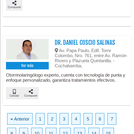
Compartir
DR. DANIEL COSCIO SALINAS
Av. Papa Paulo, Edif. Torre
Colombo, Nro. 761, entre Av. Ramón
Rivero y Plazuela Quintanilla. -
Cochabamba,
Ver más
Otorrinolaringólogo experto, cuenta con tecnología de punta y
enfoque personalizado, garantiza tratamientos efectivos.
Celular
Compartir
«
Anterior
1
2
3
4
5
6
7
8
9
10
11
12
13
14
15