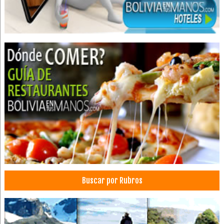
Endodoncia
Limpieza Dental
Médicos Odontólogos
Odontología
Clínica Dental
Clínicas Odontológicas
Estética Dental
Implantología Dental
Ortodoncia
Dentistas
Consultorio Dental
Fisioterapia
Buscar por Rubros
Médicos Oftalmólogos
Oftalmología
Salud: Centros Médicos
Cardiología