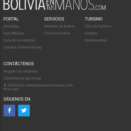
PORTAL
SERVICIOS
TURISMO
Amarillas
Feriados en Bolivia
Guía de Turismo
Guía Médica
Clima en Bolivia
Hoteles
Guía de la Industria
Restaurantes
Tiendas Online Delivery
CONTÁCTENOS
Registre su empresa
Contáctenos por e-mail
© 2004-2026 www.boliviaentusmanos.com
Aviso Legal
SÍGUENOS EN: