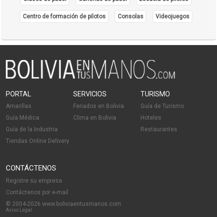
Prótesis Dentales
Centro de formación de pilotos
Consolas
Videojuegos
Médicos Traumatólogos
Ortopedias
Traumatología urología
Médicos Gastroenterólogos
PORTAL
SERVICIOS
TURISMO
Amarillas
Feriados en Bolivia
Guía de Turismo
Guía Médica
Clima en Bolivia
Hoteles
Guía de la Industria
Restaurantes
Tiendas Online Delivery
CONTÁCTENOS
Registre su empresa
Contáctenos por e-mail
© 2004-2026 www.boliviaentusmanos.com
Aviso Legal