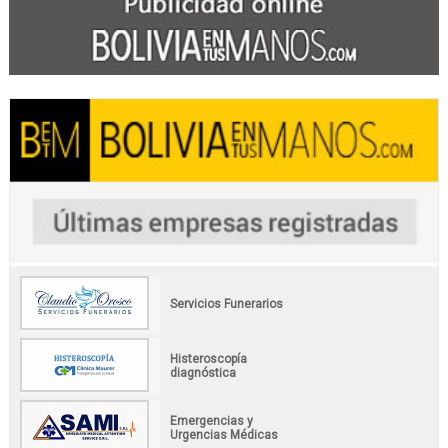
Servicios Funerarios
Histeroscopía
diagnóstica
Emergencias y
Urgencias Médicas