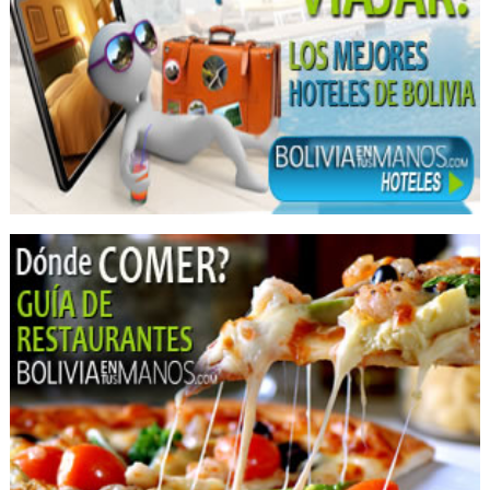
Acné
Láser
Consultorio dermatológico
Cuidados de la piel
Tratamientos para la piel
Médicos Otorrinolaringólogos
Agencias de Viajes y Turismo
Operadora de Turismo
Operadores Turisticos
Turismo: Agencias de Viaje
Turismo
Médicos Internistas
Fisioterapia
Cirujanos plásticos
Cirugía Plástica
Cirugia Plástica / Estética