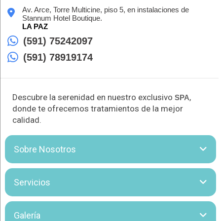
Av. Arce, Torre Multicine, piso 5, en instalaciones de
Stannum Hotel Boutique.
LA PAZ
(591) 75242097
(591) 78919174
Descubre la serenidad en nuestro exclusivo
,
SPA
donde te ofrecemos tratamientos de la mejor
calidad.
Sobre Nosotros
Aqua
SPA
es un refugio especial diseñado para ofrecer una
Servicios
experiencia única de bienestar. Con gabinetes climatizados y
un equipo de profesionales expertos, nos dedicamos a
proporcionar tratamientos que rejuvenecen y revitalizan,
Aqua
SPA
te brinda las siguientes atenciones:
Galería
creando un ambiente perfecto para la relajación y el cuidado