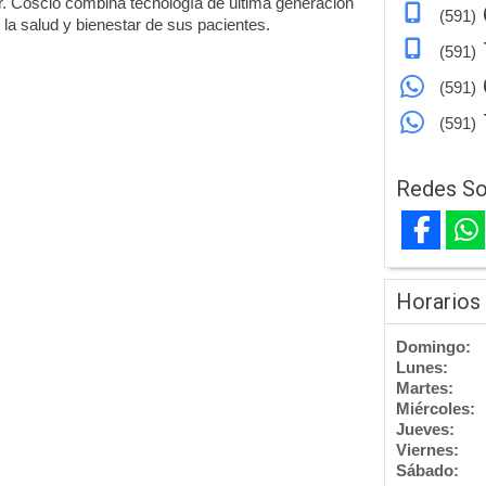
Dr. Coscio combina tecnología de última generación
(591)
la salud y bienestar de sus pacientes.
(591)
(591)
(591)
Redes So
Horarios
Domingo:
Lunes:
Martes:
Miércoles:
Jueves:
Viernes:
Sábado: