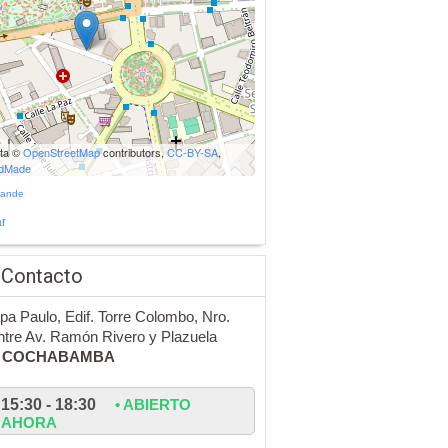
ata ©
OpenStreetMap
contributors,
CC-BY-SA
,
udMade
rande
r
 Contacto
pa Paulo, Edif. Torre Colombo, Nro.
ntre Av. Ramón Rivero y Plazuela
-
COCHABAMBA
15:30 - 18:30
• ABIERTO
AHORA