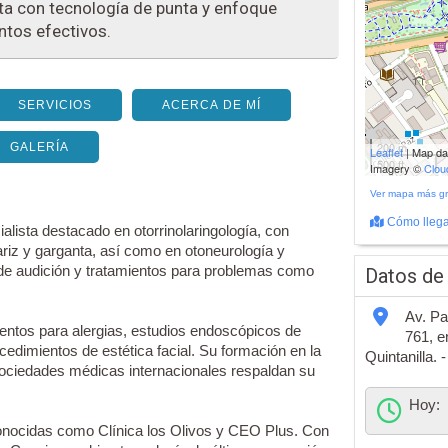
ta con tecnología de punta y enfoque
ntos efectivos.
SERVICIOS
ACERCA DE MÍ
200 m
GALERÍA
Leaflet
| Map d
500 ft
Imagery ©
Clo
Ver mapa más g
Cómo llega
alista destacado en otorrinolaringología, con
riz y garganta, así como en otoneurología y
 de audición y tratamientos para problemas como
Datos de
Av. Pa
ientos para alergias, estudios endoscópicos de
761, e
cedimientos de estética facial. Su formación en la
Quintanilla. 
ociedades médicas internacionales respaldan su
Hoy:
conocidas como Clínica los Olivos y CEO Plus. Con