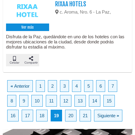
RIXAA HOTELS
c. Aroma, Nro. 6 - La Paz,
Ver más
Disfruta de la Paz, quedándote en uno de los hoteles con las
mejores ubicaciones de la ciudad, desde donde podrás
disfrutar tu estadía al máximo.
Celular
Compartir
«
Anterior
1
2
3
4
5
6
7
8
9
10
11
12
13
14
15
16
17
18
19
20
21
Siguiente
»