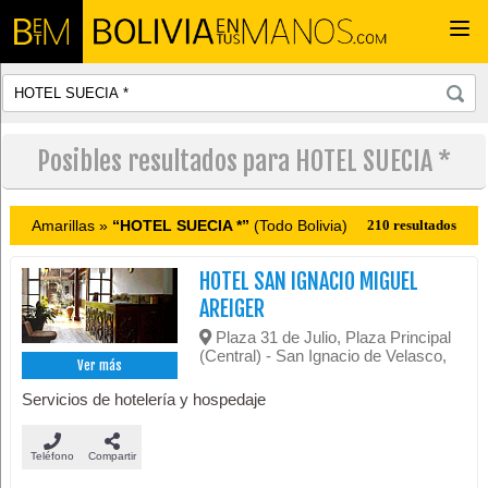
Togg
navi
Posibles resultados para HOTEL SUECIA *
Amarillas »
“HOTEL SUECIA *”
(Todo Bolivia)
210 resultados
HOTEL SAN IGNACIO MIGUEL
AREIGER
Plaza 31 de Julio, Plaza Principal
(Central) - San Ignacio de Velasco,
Ver más
Servicios de hotelería y hospedaje
Teléfono
Compartir