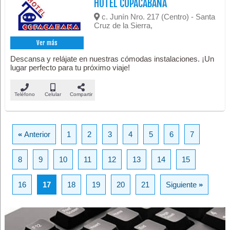
HOTEL COPACABANA
c. Junín Nro. 217 (Centro) - Santa
Cruz de la Sierra,
Ver más
Descansa y relájate en nuestras cómodas instalaciones. ¡Un
lugar perfecto para tu próximo viaje!
Teléfono
Celular
Compartir
«
Anterior
1
2
3
4
5
6
7
8
9
10
11
12
13
14
15
16
17
18
19
20
21
Siguiente
»