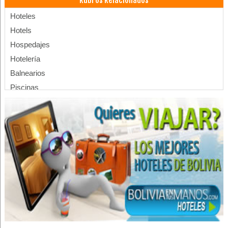
Rubros Relacionados
Hoteles
Hotels
Hospedajes
Hotelería
Balnearios
Piscinas
Piletas
Casas de Huéspedes
Apart Hoteles
Apartamentos
Departamentos en Alquiler
Apartamentos en Alquiler