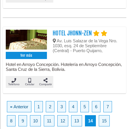
HOTEL JHONN-ZEN
Av. Luis Salazar de la Vega Nro.
1030, esq. 24 de Septiembre
(Central) - Puerto Quijarro,
Ver más
Hotel en Arroyo Concepción. Hotelería en Arroyo Concepción,
Santa Cruz de la Sierra, Bolivia.
Teléfono
Celular
Compartir
«
Anterior
1
2
3
4
5
6
7
8
9
10
11
12
13
14
15