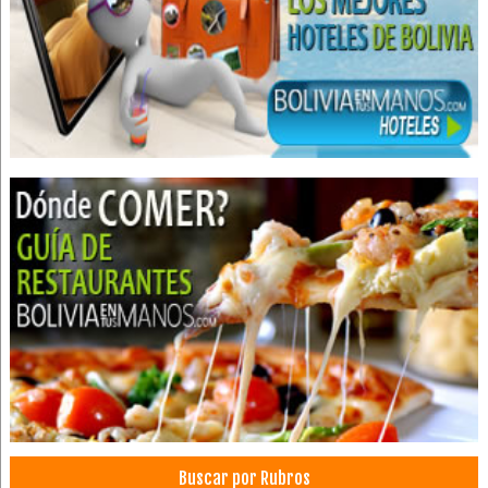
Clínica Dental
Clínicas Odontológicas
Ortodoncia
Hoteles Resort
Eventos
Convenciones
Centro de Convenciones
Piscinas
Balnearios
SPA
Turismo
Biocentro
Mariposario
Parques
Parque Ecológico
Buscar por Rubros
Centro Turístico