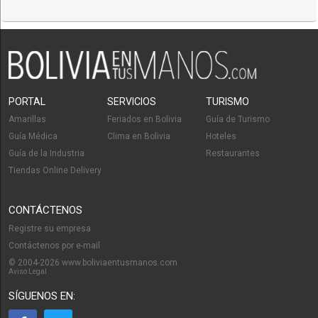
PORTAL
SERVICIOS
TURISMO
Amarillas
Feriados en Bolivia
Guía de Turismo
Guía Médica
Clima en Bolivia
Hoteles
Guía de la Industria
Restaurantes
Tiendas Online Delivery
CONTÁCTENOS
Registre su empresa
Contáctenos por e-mail
© 2004-2026 www.boliviaentusmanos.com
Aviso Legal
SÍGUENOS EN: