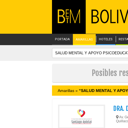
PORTADA
HOTELES
REST
AMARILLAS
Posibles r
Amarillas »
“SALUD MENTAL Y APOY
DRA. 
Av. Ge
Quillaco