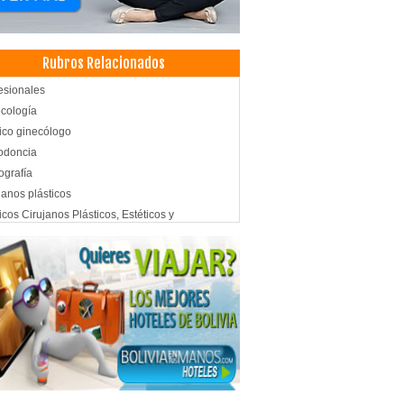
Rubros Relacionados
esionales
cología
co ginecólogo
odoncia
grafía
janos plásticos
cos Cirujanos Plásticos, Estéticos y
aradores
cos Ginecólogos y Obstetras
rol de Embarazo
eroscopia
ros Médicos
d: Centros Médicos
gía general
co Cirujano
cos Internistas