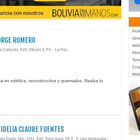
Prof
ORGE ROMERO
Gine
Médi
e Calacoto, Edif. Vitruvio II, P.4. - La Paz,
Peri
Tomo
Ciru
Médi
Rep
sta en estética, reconstructiva y quemados. Realza tu
Médi
Cont
Hist
Cent
Salu
Ciru
FIDELIA CLAURE FUENTES
Médi
Médi
pa Paulo, Nro. 1151, Edif. Torre Issos, Of. 2 - F, casi Venezuela. -