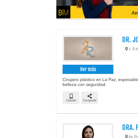
DR. J
c. 9 d
Ver más
Cirujano plástico en La Paz, especiali
belleza con seguridad.
Celular
Compartir
DRA. 
Av. Pa