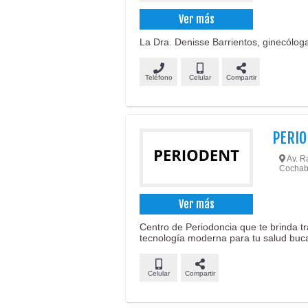
Ver más
La Dra. Denisse Barrientos, ginecóloga
Teléfono
Celular
Compartir
PERI
Av. Ra
Cochab
Ver más
Centro de Periodoncia que te brinda t
tecnología moderna para tu salud buca
Celular
Compartir