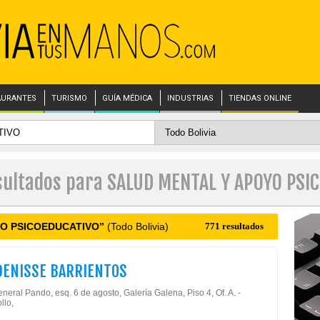
AURANTES
TURISMO
GUÍA MÉDICA
INDUSTRIAS
TIENDAS ONLINE
esultados para SALUD MENTAL Y APOYO PSI
O PSICOEDUCATIVO”
(Todo Bolivia)
771 resultados
DENISSE BARRIENTOS
neral Pando, esq. 6 de agosto, Galería Galena, Piso 4, Of. A. -
llo,