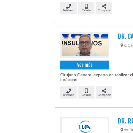
Teléfono
Celular
Compartir
DR. C
c. Car
Ver más
Cirujano General experto en realizar c
torácicas.
Teléfono
Celular
Compartir
DR. R
Av. Ro