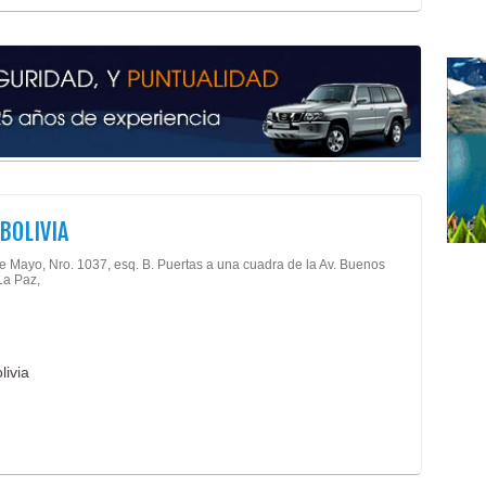
Rest
Con
Eve
Past
Vino
Caf
Caf
Serv
Biop
BOLIVIA
Cent
Cito
de Mayo, Nro. 1037, esq. B. Puertas a una cuadra de la Av. Buenos
 La Paz,
Cito
Dete
Labo
Prue
livia
Médi
Bols
Conf
Conf
Conf