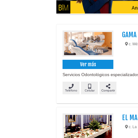
GAMA 
c. Méx
Ver más
Servicios Odontológicos especializados
Teléfono
Celular
Compartir
EL M
c. La 