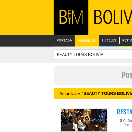
PORTADA
HOTELES
REST
AMARILLAS
Pos
Amarillas »
“BEAUTY TOURS BOLIVI
REST
C. Bol
la Polic