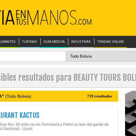
AURANTES
TURISMO
GUÍA MÉDICA
INDUSTRIAS
TIENDAS ONLINE
ibles resultados para BEAUTY TOURS BOL
A”
(Todo Bolivia)
719 resultados
AURANT KACTUS
ívar Nro. 65 entre las av. Ferroviaria y Potosí (a lado del garaje de
ía Nacional) - Uyuni,