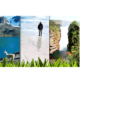
aurantes: Vegetarianos
venciones
ntos
as
s
é
és
icios Empresariales
sia de piel
ro médico especializado en diagnóstico
logía
logía de mama
cción de cáncer
ratorios de Análisis Patológicos
ba de papanicolau
cos Patólogos
as de Tela
ección de ropa
ección de Ropa Deportiva
ecciones