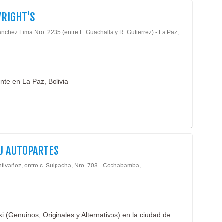
Fábr
RIGHT'S
Fábr
nchez Lima Nro. 2235 (entre F. Guachalla y R. Gutierrez) - La Paz,
Par
Pole
Ropa
Ropa
Ropa
nte en La Paz, Bolivia
Beb
Cate
Pub’
Serv
Auto
U AUTOPARTES
Auto
Hote
ntivañez, entre c. Suipacha, Nro. 703 - Cochabamba,
Hote
 (Genuinos, Originales y Alternativos) en la ciudad de