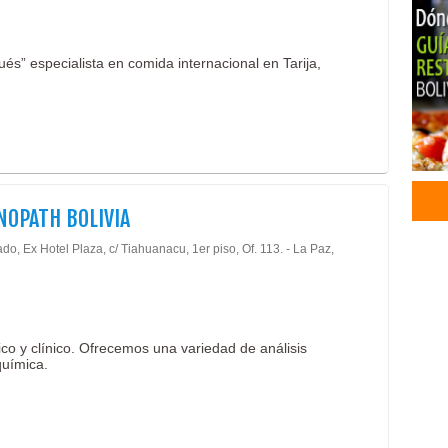
Tur
Viaj
és” especialista en comida internacional en Tarija,
Méd
Prót
Dent
Médi
Médi
Radi
Odon
OPATH BOLIVIA
Odon
do, Ex Hotel Plaza, c/ Tiahuanacu, 1er piso, Of. 113. - La Paz,
Esté
Cons
Clín
Gas
Mari
co y clínico. Ofrecemos una variedad de análisis
química.
Pizz
Rest
Rest
Rest