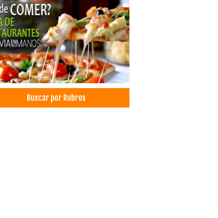
ismo
es, Agencias de
icos Odontólogos
esis Dentales
istas
cos Odontólogos Pediatras
cos Odontólogos Radiólogos
ografías Dentales
Buscar por Rubros
tología Integral
tología Estética
tica Dental
ultorio Dental
ica Dental
tronomía
scos
erías
aurantes: Comida Internacional
aurantes: Comida Italiana
aurantes: Pescados y Mariscos