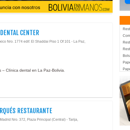
Rest
DENTAL CENTER
Com
ico Nro. 1774 edif. El Shaddai Piso 1 Of 101 - La Paz,
Rest
Rest
Bols
Pape
Pap
 – Clínica dental en La Paz-Bolivia.
Pape
Pape
Pape
Agen
Info
ARQUÉS RESTAURANTE
Oper
Oper
Madrid Nro. 372, Plaza Principal (Central) - Tarija,
Turi
Turi