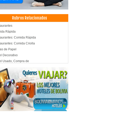
Rubros Relacionados
aurantes
ida Rápida
aurantes: Comida Rápida
aurantes: Comida Criolla
as de Papel
l Decorativo
el Usado, Compra de
l, Fábricas de
lería para imprenta
l reciclado
cias de Viajes y Turismo
rmación Turística
adora de Turismo
adores Turisticos
smo de Aventura
smo: Agencias de Viaje