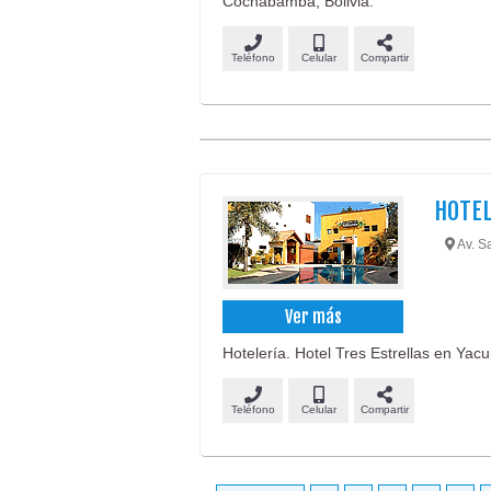
Cochabamba, Bolivia.
Teléfono
Celular
Compartir
HOTEL
Av. S
Ver más
Hotelería. Hotel Tres Estrellas en Yacui
Teléfono
Celular
Compartir