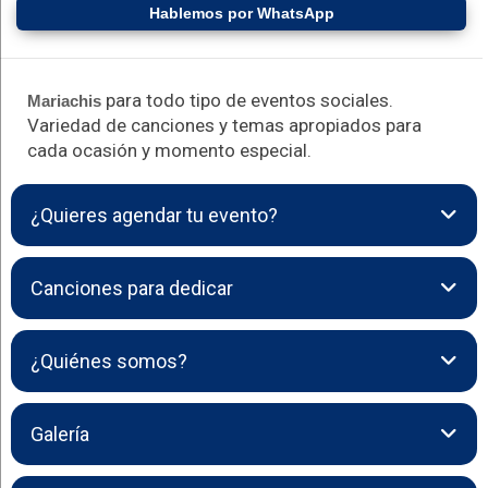
Hablemos por WhatsApp
para todo tipo de eventos sociales.
Mariachis
Variedad de canciones y temas apropiados para
cada ocasión y momento especial.
¿Quieres agendar tu evento?
Por favor envíenos la siguiente información:
Canciones para dedicar
Fecha del evento
Hora de la serenata o presentación
Aquí tienes una lista de canciones populares para mariachi
¿Quiénes somos?
que se usan mucho en serenatas, cumpleaños, aniversarios o
Lugar o zona en La Paz / El Alto
eventos románticos:
Tipo de evento (cumpleaños, aniversario, serenata, etc.):
El Mariachi Santa Cecilia nace el 11 de enero de 2021 en la
Galería
Canciones románticas (serenata)
ciudad de La Paz, Bolivia, con el sueño de llevar la alegría y la
Con gusto le enviaremos la disponibilidad y el costo del
Si Nos Dejan
tradición de la música mexicana a diferentes eventos.
servicio.
Hermoso Cariño