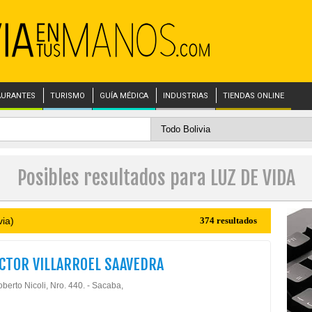
AURANTES
TURISMO
GUÍA MÉDICA
INDUSTRIAS
TIENDAS ONLINE
Posibles resultados para LUZ DE VIDA
via)
374 resultados
ICTOR VILLARROEL SAAVEDRA
berto Nicoli, Nro. 440. - Sacaba,