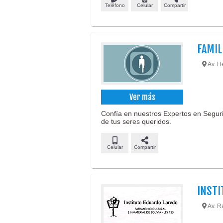
Teléfono
Celular
Compartir
FAMIL
Av. H
Ver más
Confía en nuestros Expertos en Segurid
de tus seres queridos.
Celular
Compartir
INSTI
Av. R