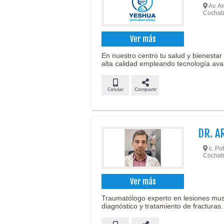
Av. Am
Cochab
Ver más
En nuestro centro tu salud y bienesta
alta calidad empleando tecnología av
Celular
Compartir
DR. A
c. Pot
Cochab
Ver más
Traumatólogo experto en lesiones musc
diagnóstico y tratamiento de fracturas.