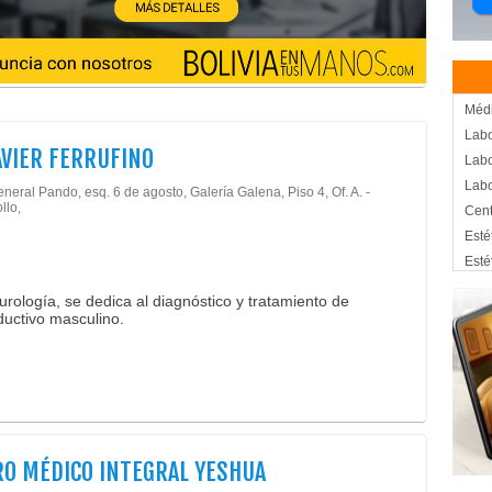
Méd
Labo
AVIER FERRUFINO
Labo
Labo
neral Pando, esq. 6 de agosto, Galería Galena, Piso 4, Of. A. -
llo,
Cent
Esté
Esté
Fisi
 urología, se dedica al diagnóstico y tratamiento de
Fisi
ductivo masculino.
Médi
Cent
Gine
Medi
Psic
Salu
O MÉDICO INTEGRAL YESHUA
Médi