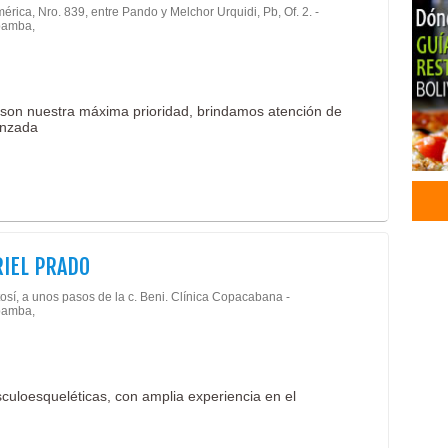
érica, Nro. 839, entre Pando y Melchor Urquidi, Pb, Of. 2. -
Médi
amba,
Ases
Cole
Cole
r son nuestra máxima prioridad, brindamos atención de
Cole
anzada
Escu
Escu
Escu
Escu
Unid
Diab
RIEL PRADO
osí, a unos pasos de la c. Beni. Clínica Copacabana -
amba,
uloesqueléticas, con amplia experiencia en el