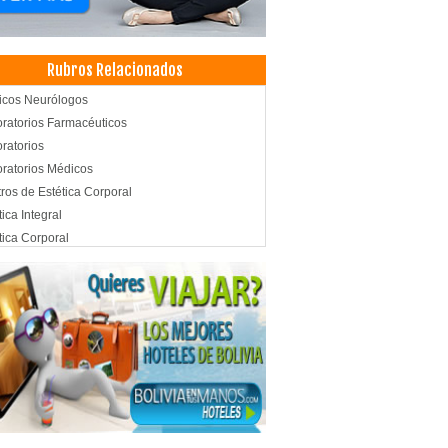
Rubros Relacionados
icos Neurólogos
ratorios Farmacéuticos
ratorios
ratorios Médicos
ros de Estética Corporal
tica Integral
tica Corporal
oterapia Integral
oterapia
cos Urólogos
ros Médicos
cología
cina Estética
ólogos
d: Centros Médicos
cos Traumatólogos