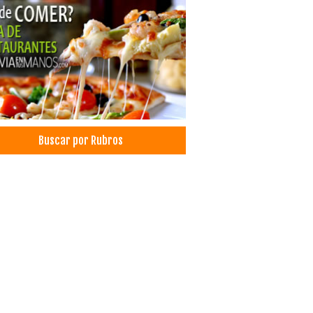
cos Nefrólogos
oramiento Jurídico Legal
gios Privados
gios Secundarios
gios Particulares
elas Secundarias
elas Primarias
elas Particulares
Buscar por Rubros
elas Privadas
ades Educativas
etes