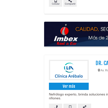
Celular
Compartir
DR. C
Av. Ro
Ver más
Nefrólogo experto, brinda soluciones in
riñones.