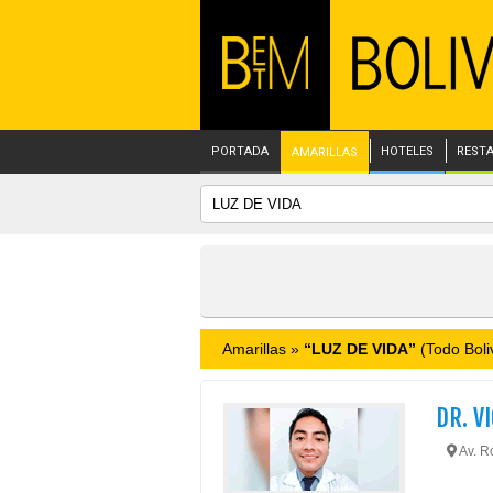
PORTADA
HOTELES
REST
AMARILLAS
Amarillas »
“LUZ DE VIDA”
(Todo Boli
DR. V
Av. Ro