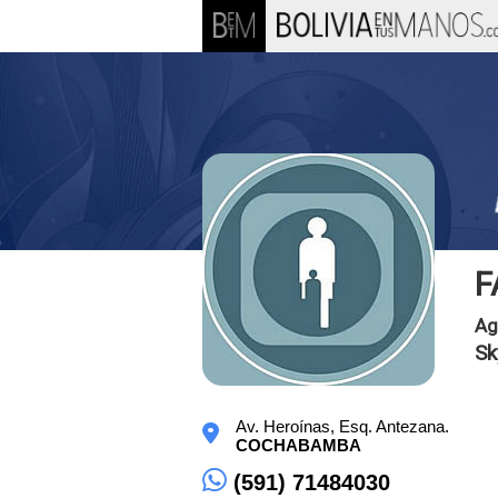
F
Ag
Sk
Av. Heroínas, Esq. Antezana.
COCHABAMBA
(591) 71484030