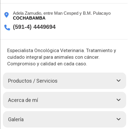
Adela Zamudio, entre Man Cesped y B.M. Pulacayo
COCHABAMBA
(591-4) 4449694
Especialista Oncológica Veterinaria. Tratamiento y
cuidado integral para animales con cáncer.
Compromiso y calidad en cada caso.
Productos / Servicios
Mabel Nogales es especialista en oncología veterinaria, y
Acerca de mí
cuenta con una amplia experiencia en el diagnóstico y
tratamiento de tumores en animales. Su enfoque se basa en la
detección temprana y en el manejo del dolor y la calidad de
Educación:
Galería
vida de los pacientes. Gracias a sus años de experiencia de
trabajo y experiencia, Mabel Nogales se convierte en la mejor
Universidad Mayor de San Simón: