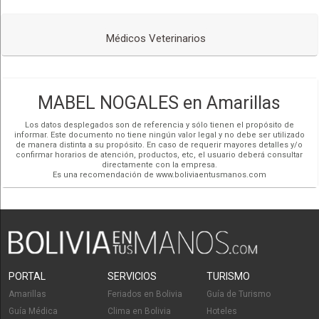
exámenes que ayudan a detectar cánceres específicos
para reducir el riesgo de muerte por la enfermedad
Médicos Veterinarios
Aptitudes:
Diagnóstico de animales
Habilidades para la resolución de problemas
MABEL NOGALES en Amarillas
Cuidados de Emergencia para mascotas
Los datos desplegados son de referencia y sólo tienen el propósito de
Sujeción correcta de los animales
informar. Este documento no tiene ningún valor legal y no debe ser utilizado
de manera distinta a su propósito. En caso de requerir mayores detalles y/o
confirmar horarios de atención, productos, etc, el usuario deberá consultar
Cursos:
directamente con la empresa.
Es una recomendación de www.boliviaentusmanos.com
Docente expositor del Curso de Oncología Veterinaria
Nivel
Básico (La Paz- Bolivia)
Docente Expositor del Curso de Oncología Veterinaria
Aplicada en Caninos y Felinos (Cbba Bolivia)
Docente en Técnicas Quirúrgicas-UNITEPC
PORTAL
SERVICIOS
TURISMO
Docente Medicina Interna – UNITEPC
Amarillas
Feriados en Bolivia
Guía de Turismo
Curso de Capacitación el ABC de la citología de
Guía Médica
Clima en Bolivia
Hoteles
Medicina Veterinaria