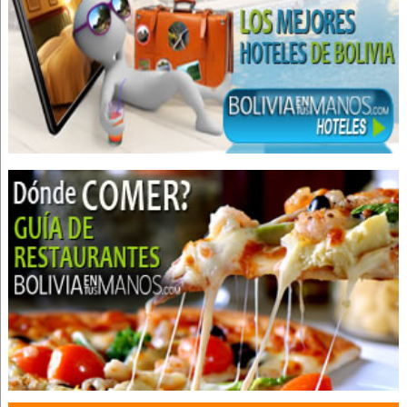
Oftalmología
Oculistas
Auditores
Asesoramiento Tributario
Auditoria
Auditoria Financiera
Consultores Contables
Recursos Humanos
Servicios Contables y Consultoría
Tributación
Administración, Asesores en
Auditoría externa
Asesoría y Consultora Contable
Servicios Empresariales
Contabilidad externa
Consultoras, Empresas