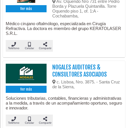
Av. Oquendo Nro 731 entre Pedro
Borda y Plazuela Quintanilla. Torre
Ver más
Oquendo piso 1, of. 1:A -
Cochabamba,
Médico cirujano oftalmólogo, especializada en Cirugía
Refractiva. La doctora es miembro del grupo KERATOLASER
S.R.L.
Teléfono
Celular
Compartir
NOGALES AUDITORES &
CONSULTORES ASOCIADOS
c. Lisboa, Nro. 3875. - Santa Cruz
de la Sierra,
Ver más
Soluciones tributarias, contables, financieras y administrativas
a la medida, a través de un acompañamiento oportuno, seguro
e innovador.
Teléfono
Celular
Compartir