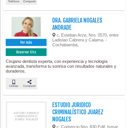
Teléfono
Compartir
DRA. GABRIELA NOGALES
ANDRADE
c. Esteban Arze, Nro. 0570, entre
Ladislao Cabrera y Calama. -
Ver más
Cochabamba,
Reservar Cita
Cirujano dentista experta, con experiencia y tecnología
avanzada, transforma tu sonrisa con resultados naturales y
duraderos.
Celular
Compartir
ESTUDIO JURIDICO
CRIMINALÍSTICO JUAREZ
ESTUDIO JURIDICO
CRIMINALÍSTICO
NOGALES
JUAREZ NOGALES
c. Comercio Nro. 830 Edif. Ismar