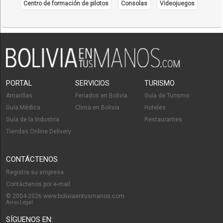
Centro de formación de pilotos
Consolas
Videojuegos
PORTAL
SERVICIOS
TURISMO
Amarillas
Feriados en Bolivia
Guía de Turismo
Guía Médica
Clima en Bolivia
Hoteles
Guía de la Industria
Restaurantes
Tiendas Online Delivery
CONTÁCTENOS
Registre su empresa
Contáctenos por e-mail
© 2004-2026 www.boliviaentusmanos.com
Aviso Legal
SÍGUENOS EN: