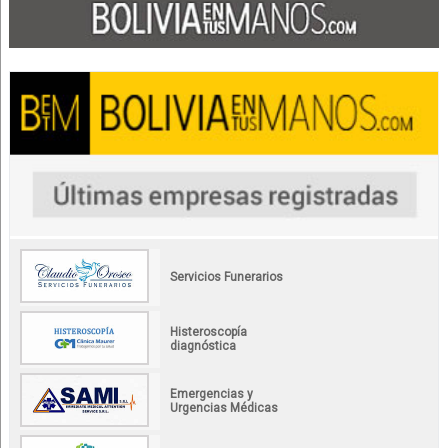
Servicios Funerarios
Histeroscopía
diagnóstica
Emergencias y
Urgencias Médicas