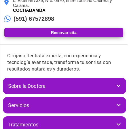
c. Esteban Arze, Nro. 0570, entre Ladislao Cabrera y
Calama.
COCHABAMBA
(591) 67572898
Reservar cita
Cirujano dentista experta, con experiencia y
tecnología avanzada, transforma tu sonrisa con
resultados naturales y duraderos.
Sobre la Doctora
La Dra. Gabriela Nogales Andrade es especialista en
Servicios
rehabilitación oral y estética, endodoncia e implantes dentales,
brindando soluciones innovadoras para mejorar la salud y
apariencia de tu sonrisa. Su enfoque profesional y
La Dra. Gabriela Nogales Andrade realiza las siguientes
Tratamientos
personalizado garantiza tratamientos de alta calidad,
atenciones: