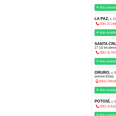
Más detalle
LA PAZ,
c. 
(591-2) 24
Más detalle
SANTA CRU
17 1/2 en plen
(591-3) 33
Más detalle
ORURO,
c. 
(excine Elisa)
(591) 7041
Más detalle
POTOSÍ,
c. 
(591-2) 62
Más detalle