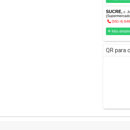
SUCRE,
c. 
(Supermercad
(591-4) 64
Más detalle
QR para c