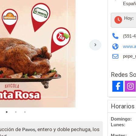
Españ
Hoy:
(591-4
www.a
pepe
Redes So
Horarios
Domingo:
Lunes:
ducción de
, entero y doble pechuga, los
Pavos
Martes: