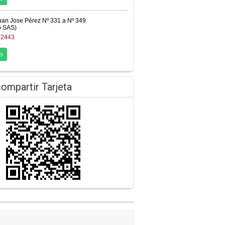
Juan Jose Pérez Nº 331 a Nº 349
o SAS)
62443
s
ompartir Tarjeta