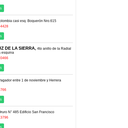
s
Colombia casi esq. Boquerón Nro.615
84428
s
Z DE LA SIERRA,
4to anillo de la Radial
a esquina
70466
s
Pagador entre 1 de noviembre y Herrera
9766
s
Oruro N° 485 Edificio San Francisco
23796
s