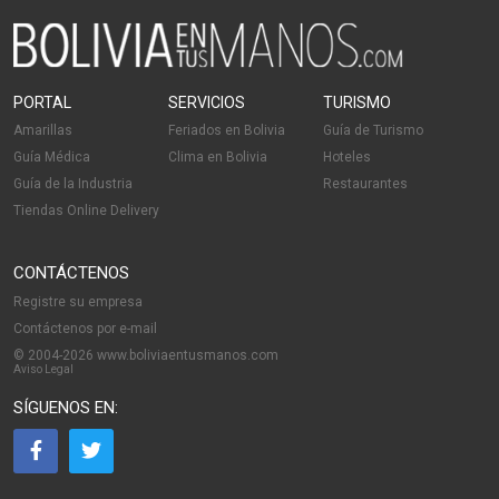
PORTAL
SERVICIOS
TURISMO
Amarillas
Feriados en Bolivia
Guía de Turismo
Guía Médica
Clima en Bolivia
Hoteles
Guía de la Industria
Restaurantes
Tiendas Online Delivery
CONTÁCTENOS
Registre su empresa
Contáctenos por e-mail
© 2004-2026 www.boliviaentusmanos.com
Aviso Legal
SÍGUENOS EN: