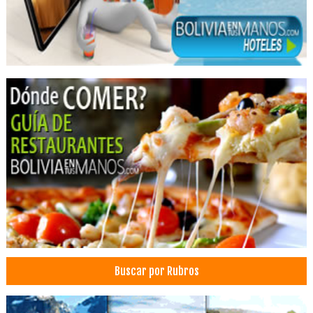
Ortodoncia
Clínicas de Fisioterapia
Fisioterapia Integral
Fisioterapia
Rehabilitación
Periodoncia
Salud: Clínicas
Dermatólogos
Médicos Dermatólogos
Centro médico de la piel
Dermatólogo - Pediatría
Insumos odontológicos
Odontología: Equipos, Materiales
Buscar por Rubros
Médicos Odontólogos Pediatras
Odontopediatría
Consultorio Dental