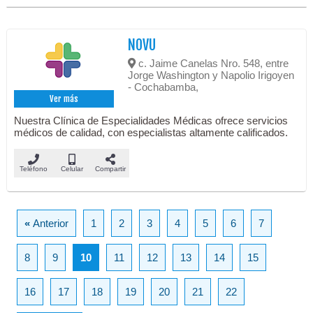
NOVU
c. Jaime Canelas Nro. 548, entre
Jorge Washington y Napolio Irigoyen
- Cochabamba,
Ver más
Nuestra Clínica de Especialidades Médicas ofrece servicios
médicos de calidad, con especialistas altamente calificados.
Teléfono
Celular
Compartir
«
Anterior
1
2
3
4
5
6
7
8
9
10
11
12
13
14
15
16
17
18
19
20
21
22