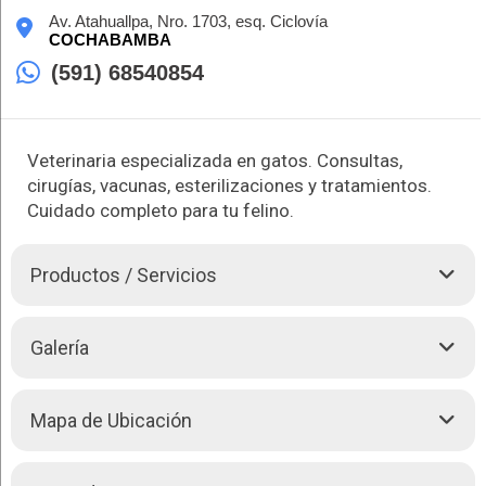
Av. Atahuallpa, Nro. 1703, esq. Ciclovía
COCHABAMBA
(591) 68540854
Veterinaria especializada en gatos. Consultas,
cirugías, vacunas, esterilizaciones y tratamientos.
Cuidado completo para tu felino.
Productos / Servicios
CATEVET es una clínica veterinaria especializada en gatos en
Galería
la ciudad de Cochabamba, Bolivia. Ofrecen servicios
completos de atención médica para gatos, incluyendo
desparasitación, adopción, vacunación y mucho más.
Mapa de Ubicación
CATEVET tiene un equipo altamente capacitado de
Médicos
Veterinarios
que trabajan para garantizar la salud y el
bienestar de cada gato que visita la clínica.