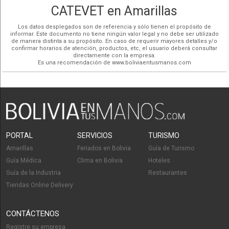
CATEVET en Amarillas
Los datos desplegados son de referencia y sólo tienen el propósito de
informar. Este documento no tiene ningún valor legal y no debe ser utilizado
de manera distinta a su propósito. En caso de requerir mayores detalles y/o
confirmar horarios de atención, productos, etc, el usuario deberá consultar
directamente con la empresa.
Es una recomendación de www.boliviaentusmanos.com
PORTAL
SERVICIOS
TURISMO
Amarillas
Feriados en Bolivia
Guía de Turismo
Guía Médica
Clima en Bolivia
Hoteles
Guía de la Industria
Restaurantes
Tiendas Online Delivery
CONTÁCTENOS
Registre su empresa