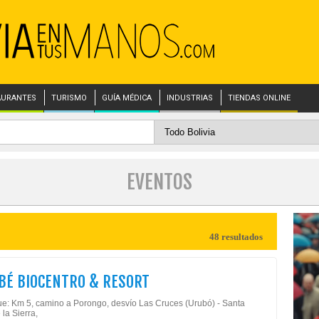
AURANTES
TURISMO
GUÍA MÉDICA
INDUSTRIAS
TIENDAS ONLINE
EVENTOS
48 resultados
BÉ BIOCENTRO & RESORT
e: Km 5, camino a Porongo, desvío Las Cruces (Urubó) - Santa
 la Sierra,