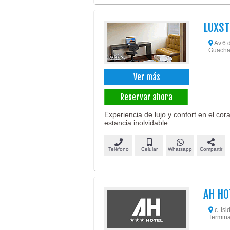
LUXST
Av.6 
Guachal
Ver más
Reservar ahora
Experiencia de lujo y confort en el co
estancia inolvidable.
Teléfono
Celular
Whatsapp
Compartir
AH HO
c. Isi
Termina