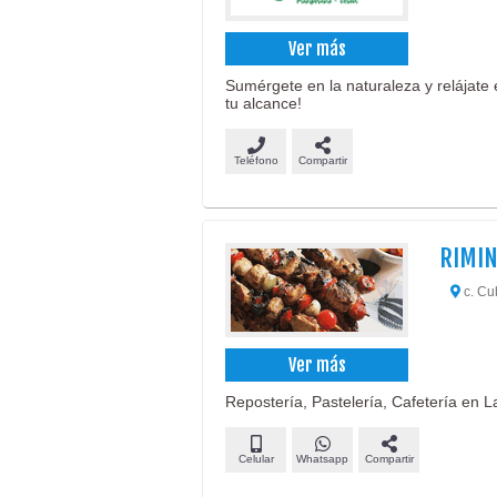
Ver más
Sumérgete en la naturaleza y relájate 
tu alcance!
Teléfono
Compartir
RIMIN
c. Cub
Ver más
Repostería, Pastelería, Cafetería en L
Celular
Whatsapp
Compartir