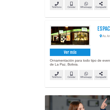
Teléfono
Celular
Whatsapp
Compartir
ESPAC
Av. Ar
Ver más
Ornamentación para todo tipo de event
de La Paz, Bolivia.
Teléfono
Celular
Whatsapp
Compartir