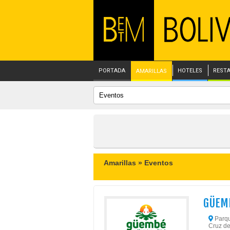
PORTADA
HOTELES
REST
AMARILLAS
Amarillas »
Eventos
GÜEM
Parqu
Cruz de