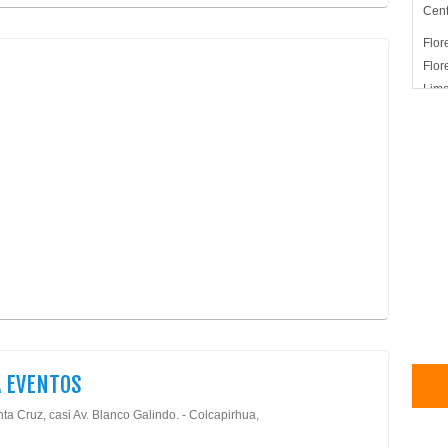
Cent
Flor
Flor
Limo
Orga
Recu
Matr
 EVENTOS
ta Cruz, casi Av. Blanco Galindo. - Colcapirhua,