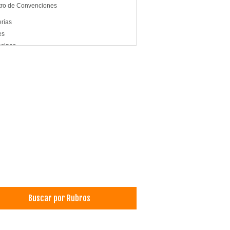
ro de Convenciones
erías
es
sinas
nización de Congresos, Seminarios
erdos de Celebraciones y Eventos
imonios
Buscar por Rubros