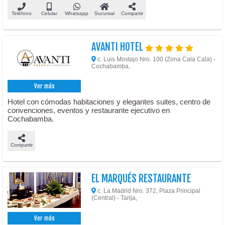
Teléfono
Celular
Whatsapp
Sucursal
Compartir
AVANTI HOTEL
c. Luis Mostajo Nro. 100 (Zona Cala Cala) -
Cochabamba,
Ver más
Hotel con cómodas habitaciones y elegantes suites, centro de
convenciones, eventos y restaurante ejecutivo en
Cochabamba.
Compartir
EL MARQUÉS RESTAURANTE
c. La Madrid Nro. 372, Plaza Principal
(Central) - Tarija,
Ver más