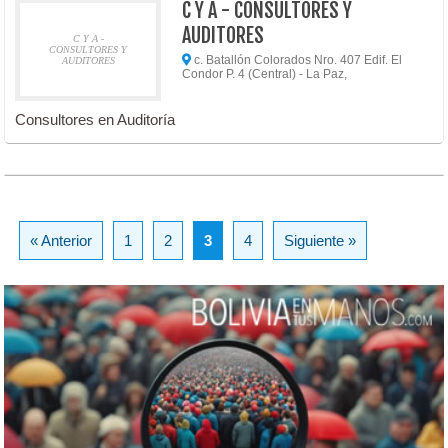
C Y A - CONSULTORES Y
AUDITORES
C Y A -
CONSULTORES Y
c. Batallón Colorados Nro. 407 Edif. El
AUDITORES
Condor P. 4 (Central) - La Paz,
Consultores en Auditoría
« Anterior
1
2
3
4
Siguiente »