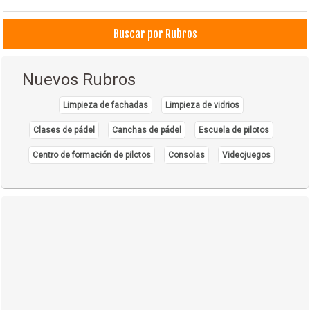
Flores
Buscar por Rubros
Limosinas
Organización de Congresos, Seminarios
Recuerdos de Celebraciones y Eventos
Nuevos Rubros
Matrimonios
Limpieza de fachadas
Limpieza de vidrios
Clases de pádel
Canchas de pádel
Escuela de pilotos
Centro de formación de pilotos
Consolas
Videojuegos